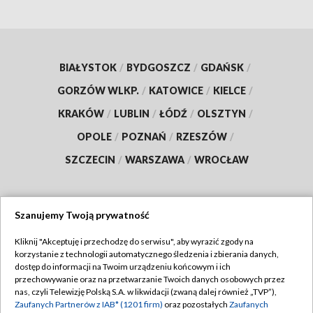
BIAŁYSTOK
/
BYDGOSZCZ
/
GDAŃSK
/
GORZÓW WLKP.
/
KATOWICE
/
KIELCE
/
KRAKÓW
/
LUBLIN
/
ŁÓDŹ
/
OLSZTYN
/
OPOLE
/
POZNAŃ
/
RZESZÓW
/
SZCZECIN
/
WARSZAWA
/
WROCŁAW
Szanujemy Twoją prywatność
Dołącz do nas:
Kliknij "Akceptuję i przechodzę do serwisu", aby wyrazić zgody na
korzystanie z technologii automatycznego śledzenia i zbierania danych,
TVP
dostęp do informacji na Twoim urządzeniu końcowym i ich
Abonament TVP
przechowywanie oraz na przetwarzanie Twoich danych osobowych przez
Regulamin TVP
nas, czyli Telewizję Polską S.A. w likwidacji (zwaną dalej również „TVP”),
Emisja w TVP
Polityka prywatności
Zaufanych Partnerów z IAB* (1201 firm)
oraz pozostałych
Zaufanych