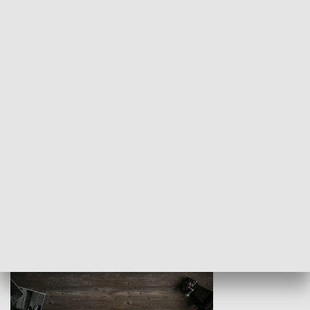
Z indeksem w ręku
Droga po suk
HISTORIA