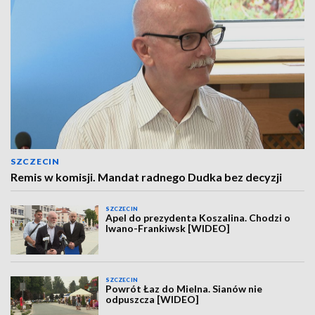
SZCZECIN
Remis w komisji. Mandat radnego Dudka bez decyzji
SZCZECIN
Apel do prezydenta Koszalina. Chodzi o
Iwano-Frankiwsk [WIDEO]
SZCZECIN
Powrót Łaz do Mielna. Sianów nie
odpuszcza [WIDEO]