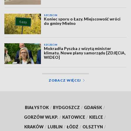
SZCZECIN
Koniec sporu o Łazy. Miejscowość wróci
do gminy Mielno
SZCZECIN
Mokradła Pyszka z wizytą minister
klimatu. Nowe plany samorządu [ZDJĘCIA,
WIDEO]
ZOBACZ WIĘCEJ
BIAŁYSTOK
/
BYDGOSZCZ
/
GDAŃSK
/
GORZÓW WLKP.
/
KATOWICE
/
KIELCE
/
KRAKÓW
/
LUBLIN
/
ŁÓDŹ
/
OLSZTYN
/