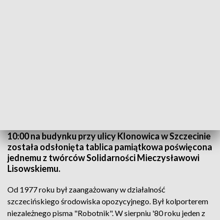
TVP3 Szczecin
Dziś odsłonięcie pamiątkowych tablic dla
uczestników sierpniowych strajków. O godzinie
10:00 na budynku przy ulicy Klonowica w Szczecinie
została odsłonięta tablica pamiątkowa poświęcona
jednemu z twórców Solidarności Mieczysławowi
Lisowskiemu.
Od 1977 roku był zaangażowany w działalność
szczecińskiego środowiska opozycyjnego. Był kolporterem
niezależnego pisma "Robotnik". W sierpniu '80 roku jeden z