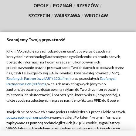
OPOLE
/
POZNAŃ
/
RZESZÓW
/
SZCZECIN
/
WARSZAWA
/
WROCŁAW
Szanujemy Twoją prywatność
Dołącz do nas:
Kliknij "Akceptuję i przechodzę do serwisu", aby wyrazić zgody na
korzystanie z technologii automatycznego śledzenia i zbierania danych,
TVP
dostęp do informacji na Twoim urządzeniu końcowym i ich
Abonament TVP
przechowywanie oraz na przetwarzanie Twoich danych osobowych przez
Regulamin TVP
nas, czyli Telewizję Polską S.A. w likwidacji (zwaną dalej również „TVP”),
Emisja w TVP
Polityka prywatności
Zaufanych Partnerów z IAB* (1201 firm)
oraz pozostałych
Zaufanych
Partnerów TVP (93 firm)
, w celach marketingowych (w tym do
Centrum informacji TVP
Moje zgody
zautomatyzowanego dopasowania reklam do Twoich zainteresowań i
mierzenia ich skuteczności) i pozostałych, które wskazujemy poniżej, a
Naziemna Telewizja Cyfrowa
Pomoc
także zgody na udostępnianie przez nas identyfikatora PPID do Google.
Sklep TVP
Biuro reklamy
Twoje dane osobowe zbierane podczas odwiedzania przez Ciebie naszych
Rada Programowa
Kontakt
poszczególnych serwisów
zwanych dalej „Portalem”, w tym informacje
zapisywane za pomocą technologii takich jak: pliki cookie, sygnalizatory
System NOS
WWW lub innych podobnych technologii umożliwiających świadczenie
dopasowanych i bezpiecznych usług, personalizację treści oraz reklam,
Informacje o nadawcy