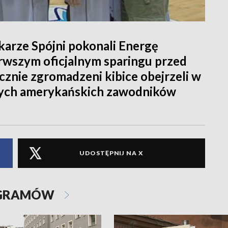
karze Spójni pokonali Energę
rwszym oficjalnym sparingu przed
znie zgromadzeni kibice obejrzeli w
owych amerykańskich zawodników
UDOSTĘPNIJ NA X
OGRAMÓW