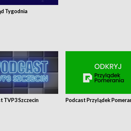
ąd Tygodnia
t TVP3 Szczecin
Podcast Przylądek Pomera