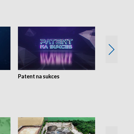
Patent na sukces
Rolnictwo w 