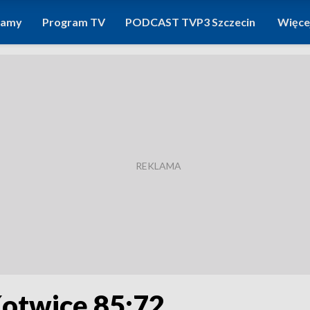
ramy
Program TV
PODCAST TVP3 Szczecin
Więce
Kotwicę 85:72