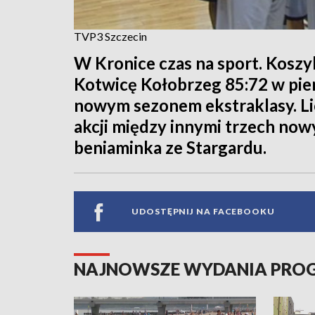
TVP3 Szczecin
W Kronice czas na sport. Koszy
Kotwicę Kołobrzeg 85:72 w pie
nowym sezonem ekstraklasy. Lic
akcji między innymi trzech n
beniaminka ze Stargardu.
UDOSTĘPNIJ NA FACEBOOKU
NAJNOWSZE WYDANIA PR