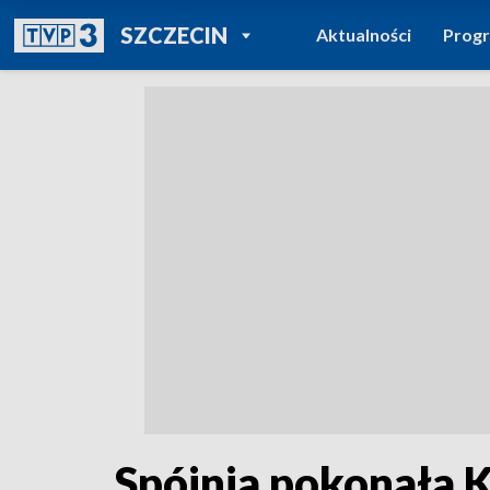
POWRÓT DO
SZCZECIN
Aktualności
Prog
TVP REGIONY
Spójnia pokonała 