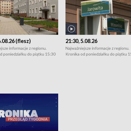
6.08.26 (flesz)
21:30, 5.08.26
jsze informacje z regionu.
Najważniejsze informacje z regionu.
d poniedziałku do piątku 15:30
Kronika od poniedziałku do piątku 1
16:30 (+ rozmowa), 18:30, 21:30.
(flesz), 16:30 (+ rozmowa), 18:30, 21
y i święta 15:30 i 16:30
W weekendy i święta 15:30 i 16:30
8:30 i 21:30. Dziennikarze czekają
(flesz), 18:30 i 21:30. Dziennikarze c
a zgłoszenia: Szczecin - tel. 91-
na Państwa zgłoszenia: Szczecin - te
0, Koszalin - tel. 94-34-50-054,
4 8-10-400, Koszalin - tel. 94-34-50
ronika@tvp.pl.
e-mail: kronika@tvp.pl.