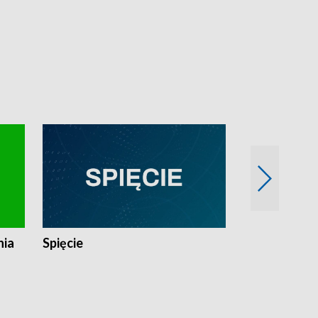
nia
Spięcie
Niedziałkow