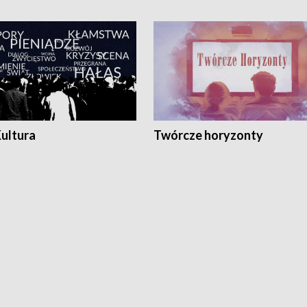
Kultura
Twórcze horyzonty