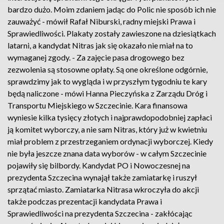
bardzo dużo. Moim zdaniem jadąc do Polic nie sposób ich nie
zauważyć - mówił Rafał Niburski, radny miejski Prawa i
Sprawiedliwości. Plakaty zostały zawieszone na dziesiątkach
latarni, a kandydat Nitras jak się okazało nie miał na to
wymaganej zgody. - Za zajęcie pasa drogowego bez
zezwolenia są stosowne opłaty. Są one określone odgórnie,
sprawdzimy jak to wygląda i w przyszłym tygodniu te kary
będą naliczone - mówi Hanna Pieczyńska z Zarządu Dróg i
Transportu Miejskiego w Szczecinie. Kara finansowa
wyniesie kilka tysięcy złotych i najprawdopodobniej zapłaci
ją komitet wyborczy, a nie sam Nitras, który już w kwietniu
miał problem z przestrzeganiem ordynacji wyborczej. Kiedy
nie była jeszcze znana data wyborów - w całym Szczecinie
pojawiły się bilbordy. Kandydat PO i Nowoczesnej na
prezydenta Szczecina wynajął także zamiatarkę i ruszył
sprzątać miasto. Zamiatarka Nitrasa wkroczyła do akcji
także podczas prezentacji kandydata Prawa i
Sprawiedliwości na prezydenta Szczecina - zakłócając