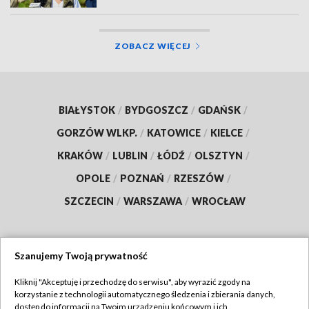
ZOBACZ WIĘCEJ
BIAŁYSTOK
/
BYDGOSZCZ
/
GDAŃSK
/
GORZÓW WLKP.
/
KATOWICE
/
KIELCE
/
KRAKÓW
/
LUBLIN
/
ŁÓDŹ
/
OLSZTYN
/
OPOLE
/
POZNAŃ
/
RZESZÓW
/
SZCZECIN
/
WARSZAWA
/
WROCŁAW
Szanujemy Twoją prywatność
Dołącz do nas:
Kliknij "Akceptuję i przechodzę do serwisu", aby wyrazić zgody na
korzystanie z technologii automatycznego śledzenia i zbierania danych,
TVP
dostęp do informacji na Twoim urządzeniu końcowym i ich