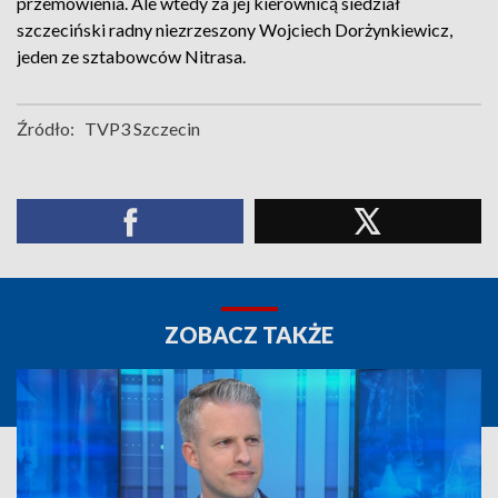
przemówienia. Ale wtedy za jej kierownicą siedział
szczeciński radny niezrzeszony Wojciech Dorżynkiewicz,
jeden ze sztabowców Nitrasa.
Źródło:
TVP3 Szczecin
ZOBACZ TAKŻE