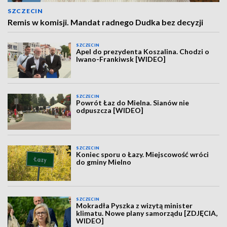
SZCZECIN
Remis w komisji. Mandat radnego Dudka bez decyzji
SZCZECIN
Apel do prezydenta Koszalina. Chodzi o
Iwano-Frankiwsk [WIDEO]
SZCZECIN
Powrót Łaz do Mielna. Sianów nie
odpuszcza [WIDEO]
SZCZECIN
Koniec sporu o Łazy. Miejscowość wróci
do gminy Mielno
SZCZECIN
Mokradła Pyszka z wizytą minister
klimatu. Nowe plany samorządu [ZDJĘCIA,
WIDEO]