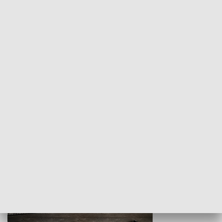
Z indeksem w ręku
Droga po suk
HISTORIA