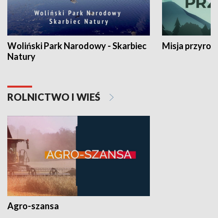
Woliński Park Narodowy - Skarbiec
Misja przyrod
Natury
ROLNICTWO I WIEŚ
Agro-szansa