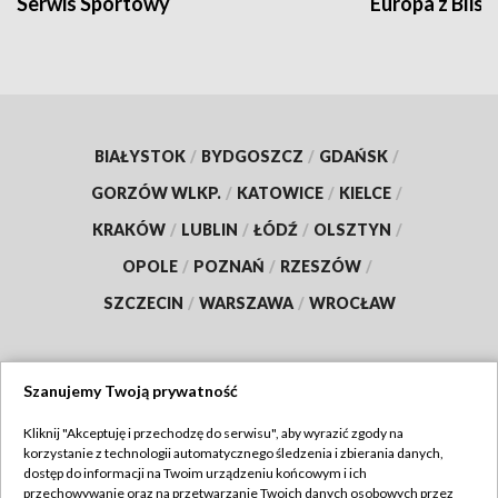
Serwis Sportowy
Europa z Blisk
BIAŁYSTOK
/
BYDGOSZCZ
/
GDAŃSK
/
GORZÓW WLKP.
/
KATOWICE
/
KIELCE
/
KRAKÓW
/
LUBLIN
/
ŁÓDŹ
/
OLSZTYN
/
OPOLE
/
POZNAŃ
/
RZESZÓW
/
SZCZECIN
/
WARSZAWA
/
WROCŁAW
Szanujemy Twoją prywatność
Dołącz do nas:
Kliknij "Akceptuję i przechodzę do serwisu", aby wyrazić zgody na
korzystanie z technologii automatycznego śledzenia i zbierania danych,
TVP
dostęp do informacji na Twoim urządzeniu końcowym i ich
Abonament TVP
przechowywanie oraz na przetwarzanie Twoich danych osobowych przez