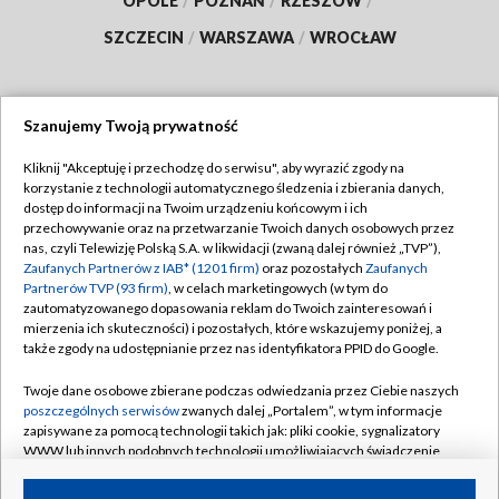
OPOLE
/
POZNAŃ
/
RZESZÓW
/
SZCZECIN
/
WARSZAWA
/
WROCŁAW
Szanujemy Twoją prywatność
Dołącz do nas:
Kliknij "Akceptuję i przechodzę do serwisu", aby wyrazić zgody na
korzystanie z technologii automatycznego śledzenia i zbierania danych,
TVP
dostęp do informacji na Twoim urządzeniu końcowym i ich
Abonament TVP
przechowywanie oraz na przetwarzanie Twoich danych osobowych przez
Regulamin TVP
nas, czyli Telewizję Polską S.A. w likwidacji (zwaną dalej również „TVP”),
Emisja w TVP
Polityka prywatności
Zaufanych Partnerów z IAB* (1201 firm)
oraz pozostałych
Zaufanych
Partnerów TVP (93 firm)
, w celach marketingowych (w tym do
Centrum informacji TVP
Moje zgody
zautomatyzowanego dopasowania reklam do Twoich zainteresowań i
mierzenia ich skuteczności) i pozostałych, które wskazujemy poniżej, a
Naziemna Telewizja Cyfrowa
Pomoc
także zgody na udostępnianie przez nas identyfikatora PPID do Google.
Sklep TVP
Biuro reklamy
Twoje dane osobowe zbierane podczas odwiedzania przez Ciebie naszych
Rada Programowa
Kontakt
poszczególnych serwisów
zwanych dalej „Portalem”, w tym informacje
zapisywane za pomocą technologii takich jak: pliki cookie, sygnalizatory
System NOS
WWW lub innych podobnych technologii umożliwiających świadczenie
dopasowanych i bezpiecznych usług, personalizację treści oraz reklam,
Informacje o nadawcy
Kanały
udostępnianie funkcji mediów społecznościowych oraz analizowanie