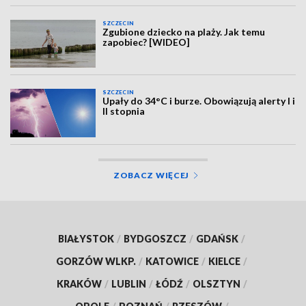
SZCZECIN
Zgubione dziecko na plaży. Jak temu
zapobiec? [WIDEO]
SZCZECIN
Upały do 34°C i burze. Obowiązują alerty I i
II stopnia
ZOBACZ WIĘCEJ
BIAŁYSTOK
/
BYDGOSZCZ
/
GDAŃSK
/
GORZÓW WLKP.
/
KATOWICE
/
KIELCE
/
KRAKÓW
/
LUBLIN
/
ŁÓDŹ
/
OLSZTYN
/