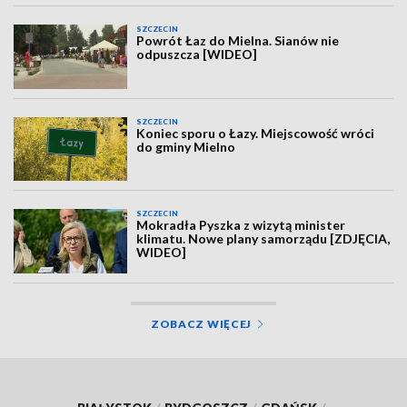
SZCZECIN
Powrót Łaz do Mielna. Sianów nie
odpuszcza [WIDEO]
SZCZECIN
Koniec sporu o Łazy. Miejscowość wróci
do gminy Mielno
SZCZECIN
Mokradła Pyszka z wizytą minister
klimatu. Nowe plany samorządu [ZDJĘCIA,
WIDEO]
ZOBACZ WIĘCEJ