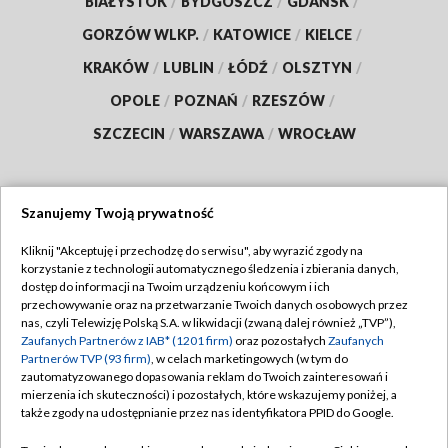
BIAŁYSTOK
/
BYDGOSZCZ
/
GDAŃSK
/
GORZÓW WLKP.
/
KATOWICE
/
KIELCE
/
KRAKÓW
/
LUBLIN
/
ŁÓDŹ
/
OLSZTYN
/
OPOLE
/
POZNAŃ
/
RZESZÓW
/
SZCZECIN
/
WARSZAWA
/
WROCŁAW
Szanujemy Twoją prywatność
Dołącz do nas:
Kliknij "Akceptuję i przechodzę do serwisu", aby wyrazić zgody na
korzystanie z technologii automatycznego śledzenia i zbierania danych,
TVP
dostęp do informacji na Twoim urządzeniu końcowym i ich
Abonament TVP
przechowywanie oraz na przetwarzanie Twoich danych osobowych przez
Regulamin TVP
nas, czyli Telewizję Polską S.A. w likwidacji (zwaną dalej również „TVP”),
Emisja w TVP
Polityka prywatności
Zaufanych Partnerów z IAB* (1201 firm)
oraz pozostałych
Zaufanych
Partnerów TVP (93 firm)
, w celach marketingowych (w tym do
Centrum informacji TVP
Moje zgody
zautomatyzowanego dopasowania reklam do Twoich zainteresowań i
mierzenia ich skuteczności) i pozostałych, które wskazujemy poniżej, a
Naziemna Telewizja Cyfrowa
Pomoc
także zgody na udostępnianie przez nas identyfikatora PPID do Google.
Sklep TVP
Biuro reklamy