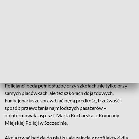
powtórzyć. I stąd policyjna akcja „Bezpieczna Droga do
szkoły – pierwszy dzwonek”, która to prowadzona jest w
całym kraju. W Szczecinie funkcjonariuszy policji można było
spotkać przy Alei Piastów. Policjanci zamiast pouczenia –
dawali uczniom drobny upominek: plan lekcji, a na odwrocie
proste zasady na każdy dzień: przed przejściem dla pieszych
dokładnie się rozejrzeć, nie wbiegać na ulice i nie przechodzić
na czerwonym świetle.
Kierowcy też powinni pamiętać, aby uważniej jeździć,
zwłaszcza w okolicach szkół - należy zdjąć nogę z gazu. -
Policjanci będą pełnić służbę przy szkołach, nie tylko przy
samych placówkach, ale też szkołach dojazdowych.
Funkcjonariusze sprawdzać będą prędkość, trzeźwość i
sposób przewożenia najmłodszych pasażerów –
poinformowała asp. szt. Marta Kucharska, z Komendy
Miejskiej Policji w Szczecinie.
Akcja trwać będzie do piątku, ale zajęcia z profilaktyki dla