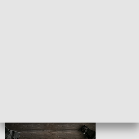
Z indeksem w ręku
Droga po suk
HISTORIA