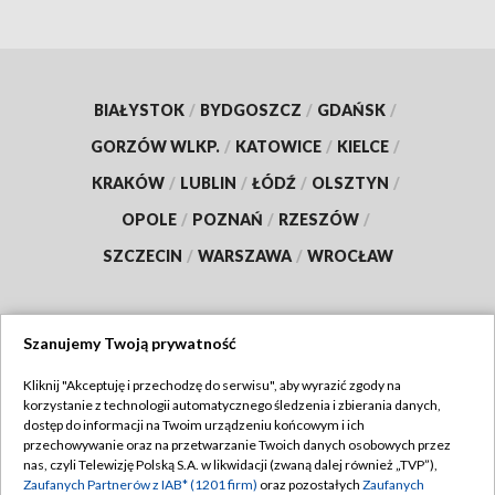
BIAŁYSTOK
/
BYDGOSZCZ
/
GDAŃSK
/
GORZÓW WLKP.
/
KATOWICE
/
KIELCE
/
KRAKÓW
/
LUBLIN
/
ŁÓDŹ
/
OLSZTYN
/
OPOLE
/
POZNAŃ
/
RZESZÓW
/
SZCZECIN
/
WARSZAWA
/
WROCŁAW
Szanujemy Twoją prywatność
Dołącz do nas:
Kliknij "Akceptuję i przechodzę do serwisu", aby wyrazić zgody na
korzystanie z technologii automatycznego śledzenia i zbierania danych,
TVP
dostęp do informacji na Twoim urządzeniu końcowym i ich
Abonament TVP
przechowywanie oraz na przetwarzanie Twoich danych osobowych przez
Regulamin TVP
nas, czyli Telewizję Polską S.A. w likwidacji (zwaną dalej również „TVP”),
Emisja w TVP
Polityka prywatności
Zaufanych Partnerów z IAB* (1201 firm)
oraz pozostałych
Zaufanych