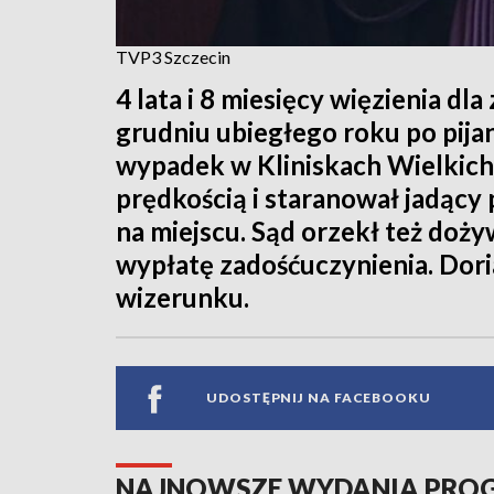
TVP3 Szczecin
4 lata i 8 miesięcy więzienia dl
grudniu ubiegłego roku po pij
wypadek w Kliniskach Wielkich.
prędkością i staranował jadący
na miejscu. Sąd orzekł też doż
wypłatę zadośćuczynienia. Doria
wizerunku.
UDOSTĘPNIJ NA FACEBOOKU
NAJNOWSZE WYDANIA PR