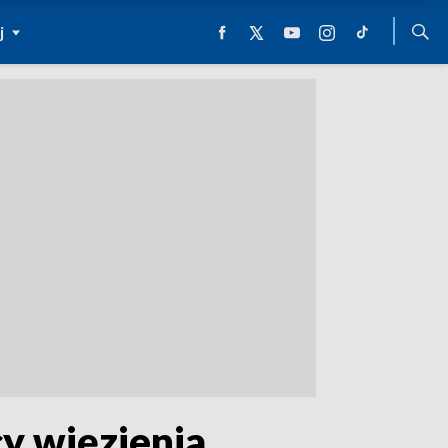
j
cy więzienia