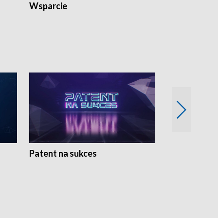
Wsparcie
Patent na sukces
Rolnictwo w 