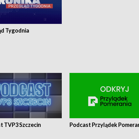
ąd Tygodnia
t TVP3 Szczecin
Podcast Przylądek Pomera