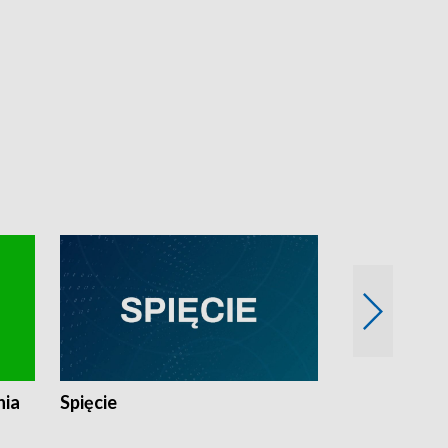
nia
Spięcie
Niedziałkow