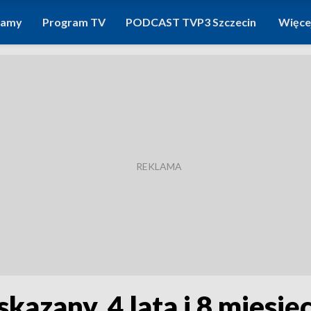
ramy
Program TV
PODCAST TVP3 Szczecin
Więce
skazany. 4 lata i 8 miesię