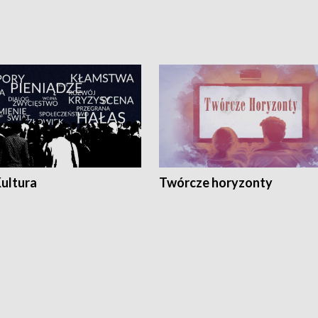
Kultura
Twórcze horyzonty