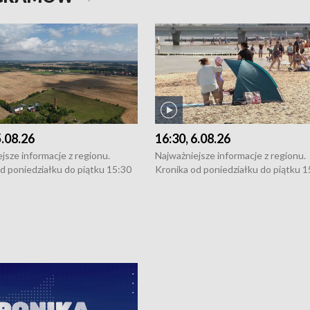
5.08.26
16:30, 6.08.26
jsze informacje z regionu.
Najważniejsze informacje z regionu.
d poniedziałku do piątku 15:30
Kronika od poniedziałku do piątku 1
16:30 (+ rozmowa), 18:30, 21:30.
(flesz), 16:30 (+ rozmowa), 18:30, 21
y i święta 15:30 i 16:30
W weekendy i święta 15:30 i 16:30
8:30 i 21:30. Dziennikarze czekają
(flesz), 18:30 i 21:30. Dziennikarze c
a zgłoszenia: Szczecin - tel. 91-
na Państwa zgłoszenia: Szczecin - te
0, Koszalin - tel. 94-34-50-054,
4 8-10-400, Koszalin - tel. 94-34-50
ronika@tvp.pl.
e-mail: kronika@tvp.pl.