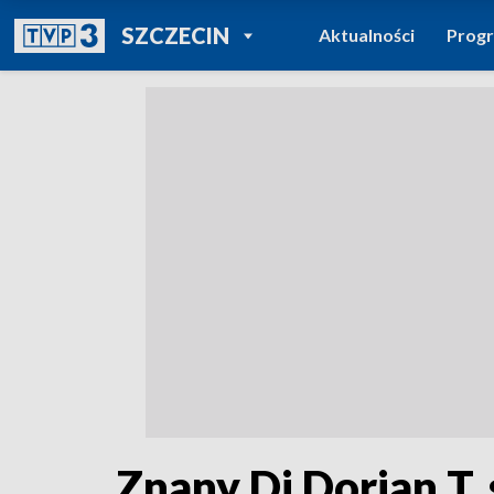
POWRÓT DO
SZCZECIN
Aktualności
Prog
TVP REGIONY
Znany Dj Dorian T. 