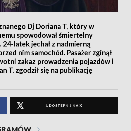
a znanego Dj Doriana T, który w
anemu spowodował śmiertelny
 24-latek jechał z nadmierną
 przed nim samochód. Pasażer zginął
ywotni zakaz prowadzenia pojazdów i
n T. zgodził się na publikację
UDOSTĘPNIJ NA X
OGRAMÓW