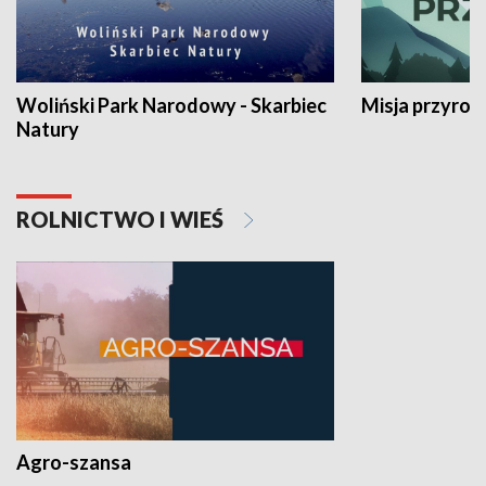
Woliński Park Narodowy - Skarbiec
Misja przyrod
Natury
ROLNICTWO I WIEŚ
Agro-szansa