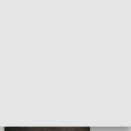
Z indeksem w ręku
Droga po suk
HISTORIA