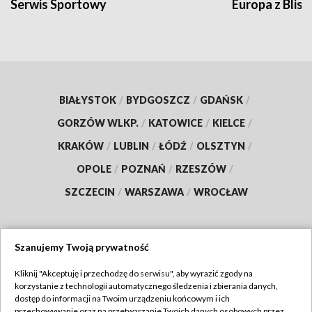
Serwis Sportowy
Europa z Blisk
BIAŁYSTOK
/
BYDGOSZCZ
/
GDAŃSK
/
GORZÓW WLKP.
/
KATOWICE
/
KIELCE
/
KRAKÓW
/
LUBLIN
/
ŁÓDŹ
/
OLSZTYN
/
OPOLE
/
POZNAŃ
/
RZESZÓW
/
SZCZECIN
/
WARSZAWA
/
WROCŁAW
Szanujemy Twoją prywatność
Dołącz do nas:
Kliknij "Akceptuję i przechodzę do serwisu", aby wyrazić zgody na
korzystanie z technologii automatycznego śledzenia i zbierania danych,
TVP
dostęp do informacji na Twoim urządzeniu końcowym i ich
Abonament TVP
przechowywanie oraz na przetwarzanie Twoich danych osobowych przez