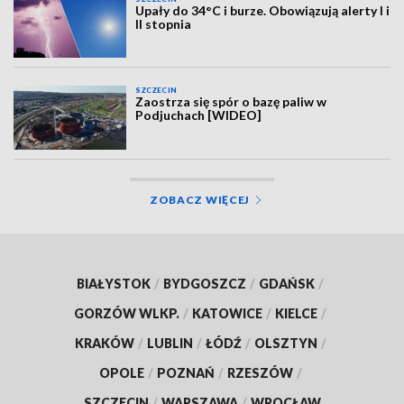
Upały do 34°C i burze. Obowiązują alerty I i
II stopnia
SZCZECIN
Zaostrza się spór o bazę paliw w
Podjuchach [WIDEO]
ZOBACZ WIĘCEJ
BIAŁYSTOK
/
BYDGOSZCZ
/
GDAŃSK
/
GORZÓW WLKP.
/
KATOWICE
/
KIELCE
/
KRAKÓW
/
LUBLIN
/
ŁÓDŹ
/
OLSZTYN
/
OPOLE
/
POZNAŃ
/
RZESZÓW
/
SZCZECIN
/
WARSZAWA
/
WROCŁAW