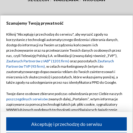
Szanujemy Twoją prywatność
Dołącz do nas:
Kliknij "Akceptuję i przechodzę do serwisu", aby wyrazić zgody na
korzystanie z technologii automatycznego śledzenia i zbierania danych,
TVP
dostęp do informacji na Twoim urządzeniu końcowym i ich
Abonament TVP
przechowywanie oraz na przetwarzanie Twoich danych osobowych przez
Regulamin TVP
nas, czyli Telewizję Polską S.A. w likwidacji (zwaną dalej również „TVP”),
Emisja w TVP
Polityka prywatności
Zaufanych Partnerów z IAB* (1201 firm)
oraz pozostałych
Zaufanych
Partnerów TVP (93 firm)
, w celach marketingowych (w tym do
Centrum informacji TVP
Moje zgody
zautomatyzowanego dopasowania reklam do Twoich zainteresowań i
mierzenia ich skuteczności) i pozostałych, które wskazujemy poniżej, a
Naziemna Telewizja Cyfrowa
Pomoc
także zgody na udostępnianie przez nas identyfikatora PPID do Google.
Sklep TVP
Biuro reklamy
Twoje dane osobowe zbierane podczas odwiedzania przez Ciebie naszych
Rada Programowa
Kontakt
poszczególnych serwisów
zwanych dalej „Portalem”, w tym informacje
zapisywane za pomocą technologii takich jak: pliki cookie, sygnalizatory
System NOS
WWW lub innych podobnych technologii umożliwiających świadczenie
dopasowanych i bezpiecznych usług, personalizację treści oraz reklam,
Informacje o nadawcy
Kanały
udostępnianie funkcji mediów społecznościowych oraz analizowanie
Akceptuję i przechodzę do serwisu
ruchu w Internecie.
Program dla prasy
©2026 Telewizja Polska S.A. w likwidacji