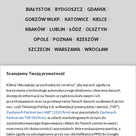
BIAŁYSTOK
/
BYDGOSZCZ
/
GDAŃSK
/
GORZÓW WLKP.
/
KATOWICE
/
KIELCE
/
KRAKÓW
/
LUBLIN
/
ŁÓDŹ
/
OLSZTYN
/
OPOLE
/
POZNAŃ
/
RZESZÓW
/
SZCZECIN
/
WARSZAWA
/
WROCŁAW
Szanujemy Twoją prywatność
Dołącz do nas:
Kliknij "Akceptuję i przechodzę do serwisu", aby wyrazić zgody na
korzystanie z technologii automatycznego śledzenia i zbierania danych,
TVP
dostęp do informacji na Twoim urządzeniu końcowym i ich
Abonament TVP
przechowywanie oraz na przetwarzanie Twoich danych osobowych przez
Regulamin TVP
nas, czyli Telewizję Polską S.A. w likwidacji (zwaną dalej również „TVP”),
Emisja w TVP
Polityka prywatności
Zaufanych Partnerów z IAB* (1201 firm)
oraz pozostałych
Zaufanych
Partnerów TVP (93 firm)
, w celach marketingowych (w tym do
Centrum informacji TVP
Moje zgody
zautomatyzowanego dopasowania reklam do Twoich zainteresowań i
mierzenia ich skuteczności) i pozostałych, które wskazujemy poniżej, a
Naziemna Telewizja Cyfrowa
Pomoc
także zgody na udostępnianie przez nas identyfikatora PPID do Google.