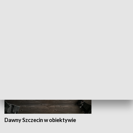
Z indeksem w ręku
Droga po suk
HISTORIA
Dawny Szczecin w obiektywie