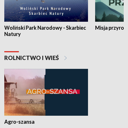
Woliński Park Narodowy - Skarbiec
Misja przyrod
Natury
ROLNICTWO I WIEŚ
Agro-szansa