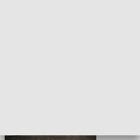
Z indeksem w ręku
Droga po suk
HISTORIA