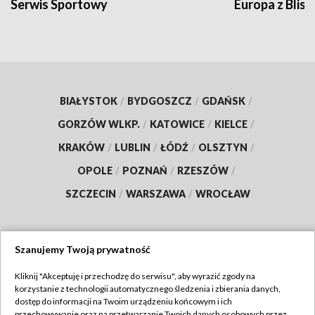
Serwis Sportowy
Europa z Blisk
BIAŁYSTOK
/
BYDGOSZCZ
/
GDAŃSK
/
GORZÓW WLKP.
/
KATOWICE
/
KIELCE
/
KRAKÓW
/
LUBLIN
/
ŁÓDŹ
/
OLSZTYN
/
OPOLE
/
POZNAŃ
/
RZESZÓW
/
SZCZECIN
/
WARSZAWA
/
WROCŁAW
Szanujemy Twoją prywatność
Dołącz do nas:
Kliknij "Akceptuję i przechodzę do serwisu", aby wyrazić zgody na
korzystanie z technologii automatycznego śledzenia i zbierania danych,
TVP
dostęp do informacji na Twoim urządzeniu końcowym i ich
Abonament TVP
przechowywanie oraz na przetwarzanie Twoich danych osobowych przez