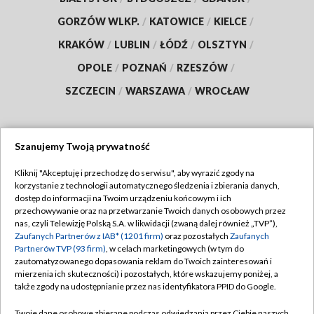
GORZÓW WLKP.
/
KATOWICE
/
KIELCE
/
KRAKÓW
/
LUBLIN
/
ŁÓDŹ
/
OLSZTYN
/
OPOLE
/
POZNAŃ
/
RZESZÓW
/
SZCZECIN
/
WARSZAWA
/
WROCŁAW
Szanujemy Twoją prywatność
Dołącz do nas:
Kliknij "Akceptuję i przechodzę do serwisu", aby wyrazić zgody na
korzystanie z technologii automatycznego śledzenia i zbierania danych,
TVP
dostęp do informacji na Twoim urządzeniu końcowym i ich
Abonament TVP
przechowywanie oraz na przetwarzanie Twoich danych osobowych przez
Regulamin TVP
nas, czyli Telewizję Polską S.A. w likwidacji (zwaną dalej również „TVP”),
Emisja w TVP
Polityka prywatności
Zaufanych Partnerów z IAB* (1201 firm)
oraz pozostałych
Zaufanych
Partnerów TVP (93 firm)
, w celach marketingowych (w tym do
Centrum informacji TVP
Moje zgody
zautomatyzowanego dopasowania reklam do Twoich zainteresowań i
mierzenia ich skuteczności) i pozostałych, które wskazujemy poniżej, a
Naziemna Telewizja Cyfrowa
Pomoc
także zgody na udostępnianie przez nas identyfikatora PPID do Google.
Sklep TVP
Biuro reklamy
Twoje dane osobowe zbierane podczas odwiedzania przez Ciebie naszych