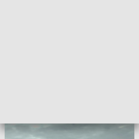
POWRÓT DO
SZCZECIN
TVP REGIONY
Odkryli 3 wraki okrętów u wybrzeża
Kołobrzegu
2018-09-05
Sławomir Pankowski/NS