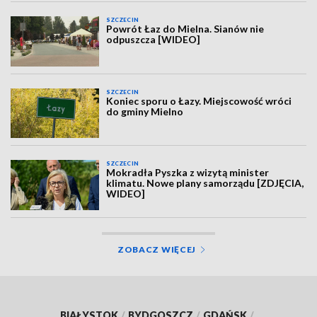
SZCZECIN
Powrót Łaz do Mielna. Sianów nie
odpuszcza [WIDEO]
SZCZECIN
Koniec sporu o Łazy. Miejscowość wróci
do gminy Mielno
SZCZECIN
Mokradła Pyszka z wizytą minister
klimatu. Nowe plany samorządu [ZDJĘCIA,
WIDEO]
ZOBACZ WIĘCEJ
BIAŁYSTOK
/
BYDGOSZCZ
/
GDAŃSK
/