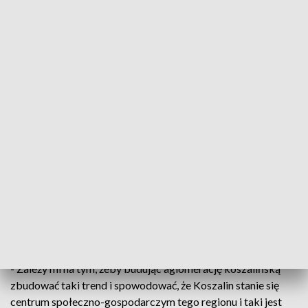
A. Jakubowski: Odbudowa komunikacji jest konieczna
Odbudowę połączeń koszalińskiej komunikacji
miejskiej w ościennych gminach – zapowiedział
kandydat Prawa i Sprawiedliwości na prezydenta
Koszalina. Zdaniem Andrzeja Jakubowskiego
rozwiązanie miałoby służyć umacnianiu miasta, jako
silnego ośrodka na Pomorzu Środkowym.
- Zależy mi na tym, żeby budując aglomerację koszalińską
zbudować taki trend i spowodować, że Koszalin stanie się
centrum społeczno-gospodarczym tego regionu i taki jest