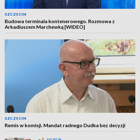
SZCZECIN
Budowa terminala kontenerowego. Rozmowa z
Arkadiuszem Marchewką [WIDEO]
SZCZECIN
Remis w komisji. Mandat radnego Dudka bez decyzji
SZCZECIN