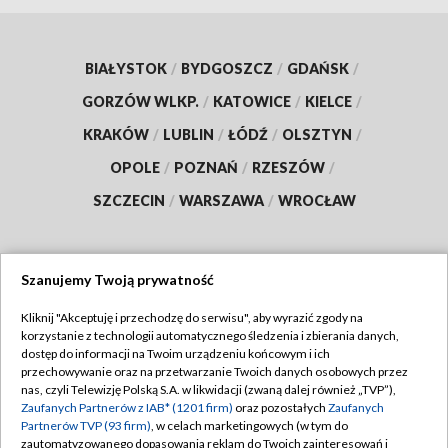
BIAŁYSTOK
/
BYDGOSZCZ
/
GDAŃSK
/
GORZÓW WLKP.
/
KATOWICE
/
KIELCE
/
KRAKÓW
/
LUBLIN
/
ŁÓDŹ
/
OLSZTYN
/
OPOLE
/
POZNAŃ
/
RZESZÓW
/
SZCZECIN
/
WARSZAWA
/
WROCŁAW
Szanujemy Twoją prywatność
Dołącz do nas:
Kliknij "Akceptuję i przechodzę do serwisu", aby wyrazić zgody na
korzystanie z technologii automatycznego śledzenia i zbierania danych,
TVP
dostęp do informacji na Twoim urządzeniu końcowym i ich
Abonament TVP
przechowywanie oraz na przetwarzanie Twoich danych osobowych przez
Regulamin TVP
nas, czyli Telewizję Polską S.A. w likwidacji (zwaną dalej również „TVP”),
Emisja w TVP
Polityka prywatności
Zaufanych Partnerów z IAB* (1201 firm)
oraz pozostałych
Zaufanych
Partnerów TVP (93 firm)
, w celach marketingowych (w tym do
Centrum informacji TVP
Moje zgody
zautomatyzowanego dopasowania reklam do Twoich zainteresowań i