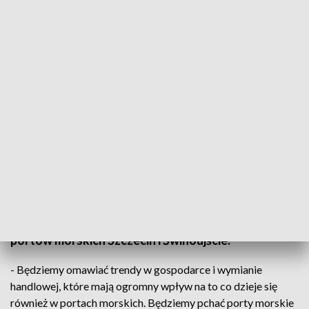
Ruszyła prestiżowa impreza: Baltic Ports Conference 2018
Baltic Ports Conference 2018 – to prestiżowa
impreza organizowana rokrocznie przez
międzynarodową organizację zrzeszającą 41
portów z 9 krajów basenu morza Bałtyckiego. W
tym roku gospodarzem wydarzenia został zarząd
portów morskich Szczecin i Świnoujście.
- Będziemy omawiać trendy w gospodarce i wymianie
handlowej, które mają ogromny wpływ na to co dzieje się
również w portach morskich. Będziemy pchać porty morskie