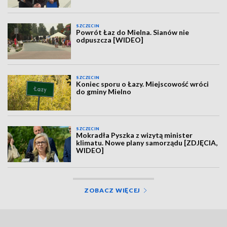
SZCZECIN
Powrót Łaz do Mielna. Sianów nie
odpuszcza [WIDEO]
SZCZECIN
Koniec sporu o Łazy. Miejscowość wróci
do gminy Mielno
SZCZECIN
Mokradła Pyszka z wizytą minister
klimatu. Nowe plany samorządu [ZDJĘCIA,
WIDEO]
ZOBACZ WIĘCEJ