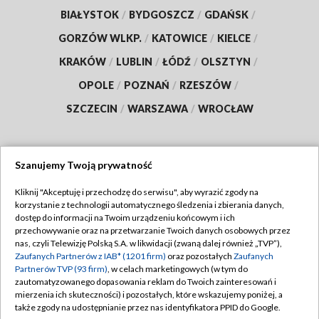
BIAŁYSTOK
/
BYDGOSZCZ
/
GDAŃSK
/
GORZÓW WLKP.
/
KATOWICE
/
KIELCE
/
KRAKÓW
/
LUBLIN
/
ŁÓDŹ
/
OLSZTYN
/
OPOLE
/
POZNAŃ
/
RZESZÓW
/
SZCZECIN
/
WARSZAWA
/
WROCŁAW
Szanujemy Twoją prywatność
Dołącz do nas:
Kliknij "Akceptuję i przechodzę do serwisu", aby wyrazić zgody na
korzystanie z technologii automatycznego śledzenia i zbierania danych,
TVP
dostęp do informacji na Twoim urządzeniu końcowym i ich
Abonament TVP
przechowywanie oraz na przetwarzanie Twoich danych osobowych przez
Regulamin TVP
nas, czyli Telewizję Polską S.A. w likwidacji (zwaną dalej również „TVP”),
Emisja w TVP
Polityka prywatności
Zaufanych Partnerów z IAB* (1201 firm)
oraz pozostałych
Zaufanych
Partnerów TVP (93 firm)
, w celach marketingowych (w tym do
Centrum informacji TVP
Moje zgody
zautomatyzowanego dopasowania reklam do Twoich zainteresowań i
mierzenia ich skuteczności) i pozostałych, które wskazujemy poniżej, a
Naziemna Telewizja Cyfrowa
Pomoc
także zgody na udostępnianie przez nas identyfikatora PPID do Google.