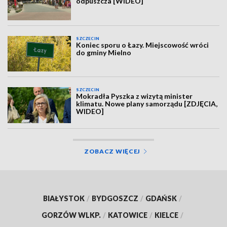
odpuszcza [WIDEO]
SZCZECIN
Koniec sporu o Łazy. Miejscowość wróci
do gminy Mielno
SZCZECIN
Mokradła Pyszka z wizytą minister
klimatu. Nowe plany samorządu [ZDJĘCIA,
WIDEO]
ZOBACZ WIĘCEJ
BIAŁYSTOK
/
BYDGOSZCZ
/
GDAŃSK
/
GORZÓW WLKP.
/
KATOWICE
/
KIELCE
/