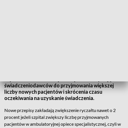
TVP3 Szczecin
Będzie więcej pieniędzy na przychodnie
przyszpitalne - zapowiedział minister zdrowia.
Wprowadzone zostaną rozwiązania motywujące
świadczeniodawców do przyjmowania większej
liczby nowych pacjentów i skrócenia czasu
oczekiwania na uzyskanie świadczenia.
Nowe przepisy zakładają zwiększenie ryczałtu nawet o 2
procent jeżeli szpital zwiększy liczbę przyjmowanych
pacjentów w ambulatoryjnej opiece specjalistycznej, czyli w