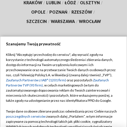
KRAKÓW
/
LUBLIN
/
ŁÓDŹ
/
OLSZTYN
/
OPOLE
/
POZNAŃ
/
RZESZÓW
/
SZCZECIN
/
WARSZAWA
/
WROCŁAW
Szanujemy Twoją prywatność
Dołącz do nas:
Kliknij "Akceptuję i przechodzę do serwisu", aby wyrazić zgody na
korzystanie z technologii automatycznego śledzenia i zbierania danych,
TVP
dostęp do informacji na Twoim urządzeniu końcowym i ich
Abonament TVP
przechowywanie oraz na przetwarzanie Twoich danych osobowych przez
Regulamin TVP
nas, czyli Telewizję Polską S.A. w likwidacji (zwaną dalej również „TVP”),
Emisja w TVP
Polityka prywatności
Zaufanych Partnerów z IAB* (1201 firm)
oraz pozostałych
Zaufanych
Partnerów TVP (93 firm)
, w celach marketingowych (w tym do
Centrum informacji TVP
Moje zgody
zautomatyzowanego dopasowania reklam do Twoich zainteresowań i
mierzenia ich skuteczności) i pozostałych, które wskazujemy poniżej, a
Naziemna Telewizja Cyfrowa
Pomoc
także zgody na udostępnianie przez nas identyfikatora PPID do Google.
Sklep TVP
Biuro reklamy
Twoje dane osobowe zbierane podczas odwiedzania przez Ciebie naszych
Rada Programowa
Kontakt
poszczególnych serwisów
zwanych dalej „Portalem”, w tym informacje
zapisywane za pomocą technologii takich jak: pliki cookie, sygnalizatory
System NOS
WWW lub innych podobnych technologii umożliwiających świadczenie