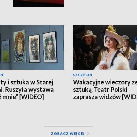
IN
SZCZECIN
ty i sztuka w Starej
Wakacyjne wieczory z
i. Ruszyła wystawa
sztuką. Teatr Polski
ź mnie” [WIDEO]
zaprasza widzów [WI
ZOBACZ WIĘCEJ