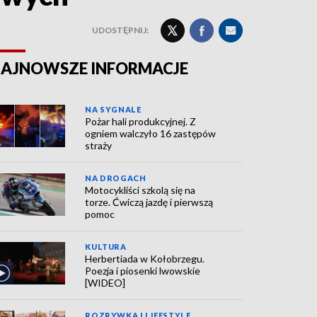
UDOSTĘPNIJ:
AJNOWSZE INFORMACJE
NA SYGNALE
Pożar hali produkcyjnej. Z
ogniem walczyło 16 zastępów
straży
NA DROGACH
Motocykliści szkolą się na
torze. Ćwiczą jazdę i pierwszą
pomoc
KULTURA
Herbertiada w Kołobrzegu.
Poezja i piosenki lwowskie
[WIDEO]
ROZRYWKA I LIFESTYLE