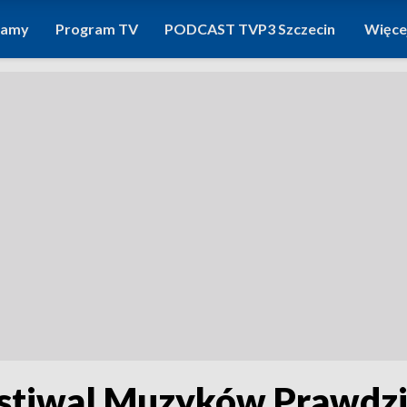
ramy
Program TV
PODCAST TVP3 Szczecin
Więce
Festiwal Muzyków Prawdz