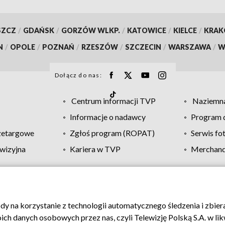
SZCZ
/
GDAŃSK
/
GORZÓW WLKP.
/
KATOWICE
/
KIELCE
/
KRA
N
/
OPOLE
/
POZNAŃ
/
RZESZÓW
/
SZCZECIN
/
WARSZAWA
/
W
Dołącz do nas:
Centrum informacji TVP
Naziemna
Informacje o nadawcy
Program d
zetargowe
Zgłoś program (ROPAT)
Serwis fo
wizyjna
Kariera w TVP
Merchandi
Polityka prywatności
Moje zgody
Pomoc
Biuro re
ody na korzystanie z technologii automatycznego śledzenia i zbie
 danych osobowych przez nas, czyli Telewizję Polską S.A. w likw