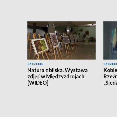
SZCZECIN
SZCZEC
Natura z bliska. Wystawa
Kobie
zdjęć w Międzyzdrojach
Rzeźn
[WIDEO]
„Śled