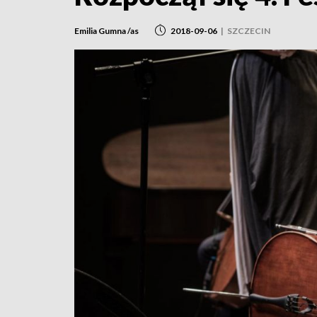
Emilia Gumna /as
2018-09-06
|
SZCZECIN