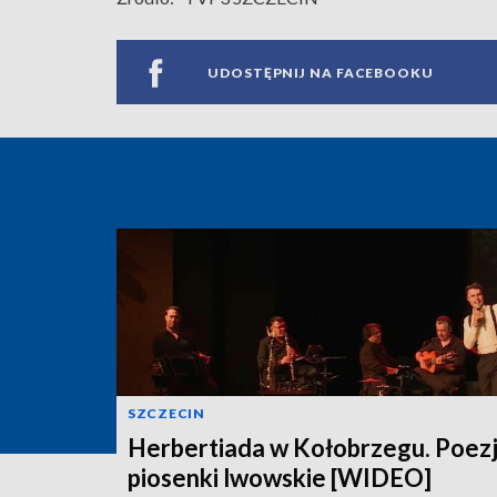
UDOSTĘPNIJ NA FACEBOOKU
SZCZECIN
Herbertiada w Kołobrzegu. Poezj
piosenki lwowskie [WIDEO]