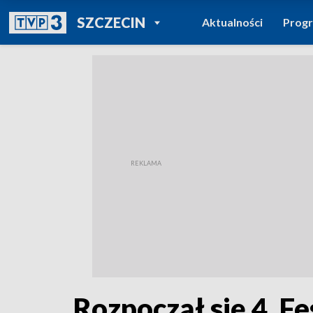
POWRÓT DO
SZCZECIN
Aktualności
Prog
TVP REGIONY
Rozpoczął się 4. 