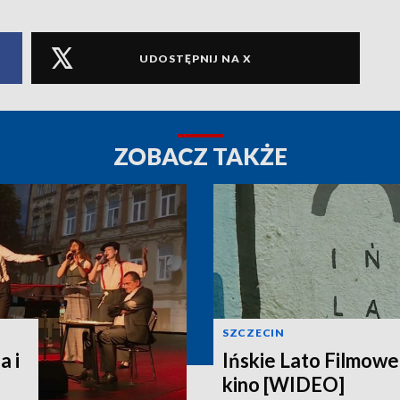
UDOSTĘPNIJ NA X
ZOBACZ TAKŻE
SZCZECIN
a i
Ińskie Lato Filmowe
kino [WIDEO]