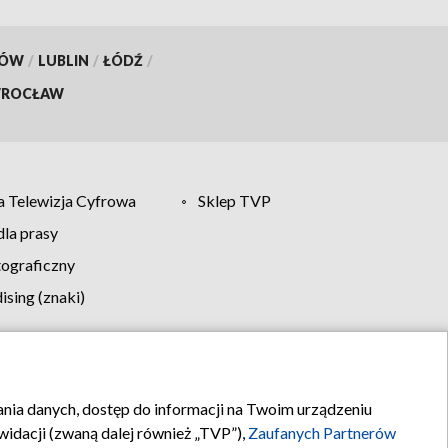
KÓW
/
LUBLIN
/
ŁÓDŹ
/
ROCŁAW
 Telewizja Cyfrowa
Sklep TVP
la prasy
tograficzny
sing (znaki)
klamy
Kontakt
rania danych, dostęp do informacji na Twoim urządzeniu
idacji (zwaną dalej również „TVP”),
Zaufanych Partnerów