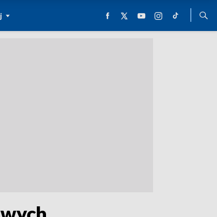
j
iwych