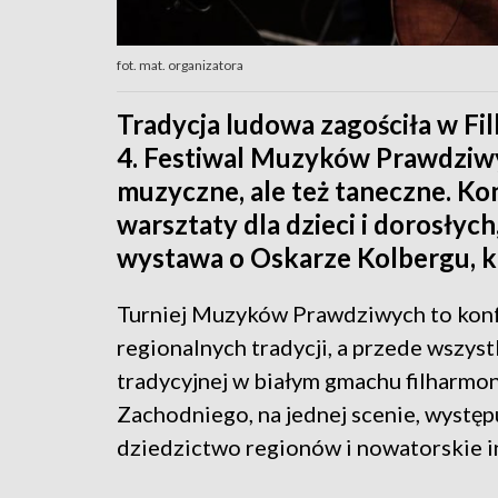
fot. mat. organizatora
Tradycja ludowa zagościła w Fil
4. Festiwal Muzyków Prawdziwyc
muzyczne, ale też taneczne. K
warsztaty dla dzieci i dorosłych
wystawa o Oskarze Kolbergu, kt
Turniej Muzyków Prawdziwych to konf
regionalnych tradycji, a przede wszys
tradycyjnej w białym gmachu filharmon
Zachodniego, na jednej scenie, występu
dziedzictwo regionów i nowatorskie i