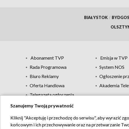
BIAŁYSTOK
/
BYDGO
OLSZTY
Abonament TVP
Emisja w TVP
Rada Programowa
System NOS
Biuro Reklamy
Ogłoszenie pr
Oferta Handlowa
Akademia Tele
Telegazeta ogłoszenia
Szanujemy Twoją prywatność
Regulamin TVP
Kliknij "Akceptuję i przechodzę do serwisu", aby wyrazić zg
końcowym i ich przechowywanie oraz na przetwarzanie Twoich