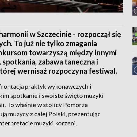
harmonii w Szczecinie - rozpoczął się
h. To już nie tylko zmagania
onkursom towarzyszą między innymi
, spotkania, zabawa taneczna i
órej wernisaż rozpoczyna festiwal.
rontacja praktyk wykonawczych i
tkim spotkanie i swoiste święto muzyki
ii. To właśnie w stolicy Pomorza
ją muzycy z całej Polski, prezentując
nterpretacje muzyki korzeni.