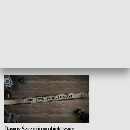
Z indeksem w ręku
Droga po suk
HISTORIA
Dawny Szczecin w obiektywie