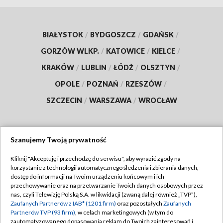
BIAŁYSTOK
/
BYDGOSZCZ
/
GDAŃSK
/
GORZÓW WLKP.
/
KATOWICE
/
KIELCE
/
KRAKÓW
/
LUBLIN
/
ŁÓDŹ
/
OLSZTYN
/
OPOLE
/
POZNAŃ
/
RZESZÓW
/
SZCZECIN
/
WARSZAWA
/
WROCŁAW
Szanujemy Twoją prywatność
Dołącz do nas:
Kliknij "Akceptuję i przechodzę do serwisu", aby wyrazić zgody na
korzystanie z technologii automatycznego śledzenia i zbierania danych,
TVP
dostęp do informacji na Twoim urządzeniu końcowym i ich
Abonament TVP
przechowywanie oraz na przetwarzanie Twoich danych osobowych przez
Regulamin TVP
nas, czyli Telewizję Polską S.A. w likwidacji (zwaną dalej również „TVP”),
Emisja w TVP
Polityka prywatności
Zaufanych Partnerów z IAB* (1201 firm)
oraz pozostałych
Zaufanych
Partnerów TVP (93 firm)
, w celach marketingowych (w tym do
Centrum informacji TVP
Moje zgody
zautomatyzowanego dopasowania reklam do Twoich zainteresowań i