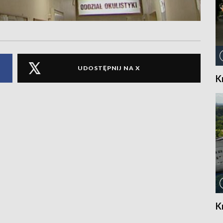
UDOSTĘPNIJ NA X
K
K