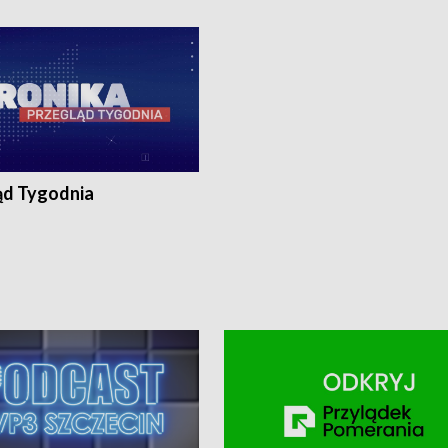
ronika@tvp.pl.
e-mail: kronika@tvp.pl.
ąd Tygodnia