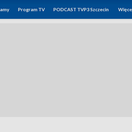
ramy
Program TV
PODCAST TVP3 Szczecin
Więce