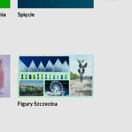
nia
Spięcie
Niedziałkow
Figury Szczecina