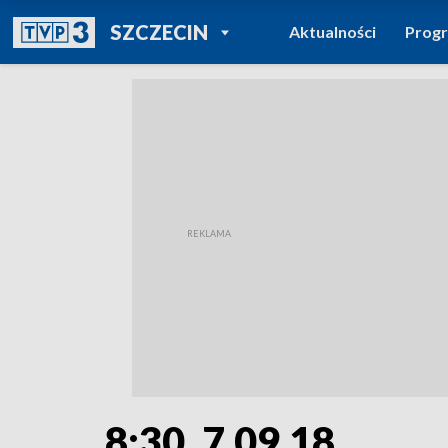
POWRÓT DO
SZCZECIN
Aktualności
Prog
TVP REGIONY
8:30, 7.09.18