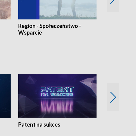
Region - Społeczeństwo -
Bez Barier
Wsparcie
Patent na sukces
Rolnictwo w 