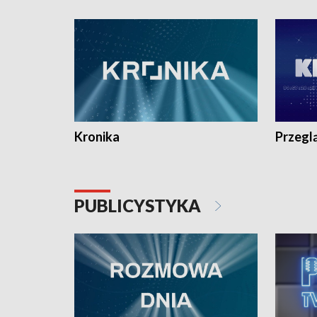
e-mail: kronika@tvp.pl.
e-mail: k
Kronika
Przegl
PUBLICYSTYKA