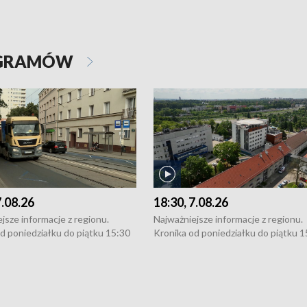
OGRAMÓW
7.08.26
18:30, 7.08.26
jsze informacje z regionu.
Najważniejsze informacje z regionu.
d poniedziałku do piątku 15:30
Kronika od poniedziałku do piątku 1
16:30 (+ rozmowa), 18:30, 21:30.
(flesz), 16:30 (+ rozmowa), 18:30, 21
y i święta 15:30 i 16:30
W weekendy i święta 15:30 i 16:30
8:30 i 21:30. Dziennikarze czekają
(flesz), 18:30 i 21:30. Dziennikarze c
a zgłoszenia: Szczecin - tel. 91-
na Państwa zgłoszenia: Szczecin - te
0, Koszalin - tel. 94-34-50-054,
4 8-10-400, Koszalin - tel. 94-34-50