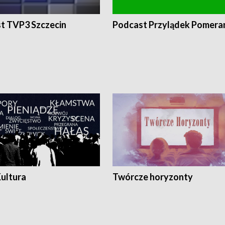
t TVP3 Szczecin
Podcast Przylądek Pomera
Kultura
Twórcze horyzonty