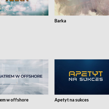
Barka
rem w offshore
Apetyt na sukces