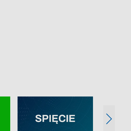
e-mail: kronika@tvp.pl.
e-mail: kronika@t