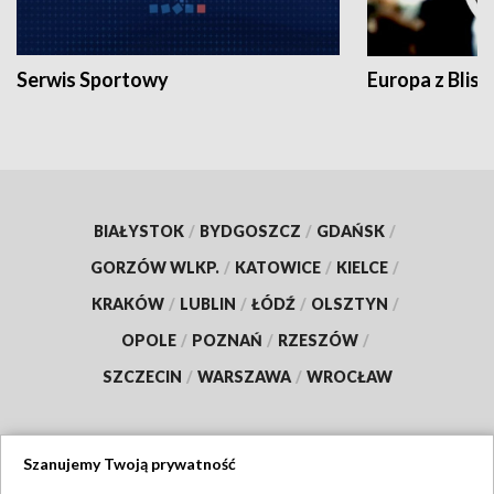
Serwis Sportowy
Europa z Blisk
BIAŁYSTOK
/
BYDGOSZCZ
/
GDAŃSK
/
GORZÓW WLKP.
/
KATOWICE
/
KIELCE
/
KRAKÓW
/
LUBLIN
/
ŁÓDŹ
/
OLSZTYN
/
OPOLE
/
POZNAŃ
/
RZESZÓW
/
SZCZECIN
/
WARSZAWA
/
WROCŁAW
Szanujemy Twoją prywatność
Dołącz do nas: