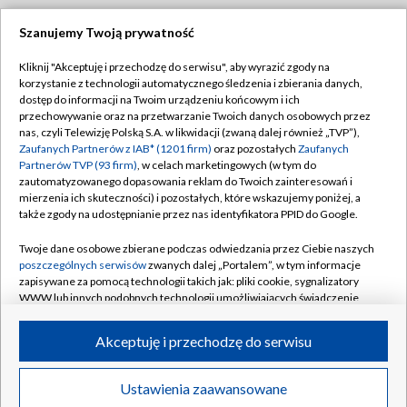
Szanujemy Twoją prywatność
Dołącz do nas:
Kliknij "Akceptuję i przechodzę do serwisu", aby wyrazić zgody na
korzystanie z technologii automatycznego śledzenia i zbierania danych,
TVP
dostęp do informacji na Twoim urządzeniu końcowym i ich
Abonament TVP
przechowywanie oraz na przetwarzanie Twoich danych osobowych przez
Regulamin TVP
nas, czyli Telewizję Polską S.A. w likwidacji (zwaną dalej również „TVP”),
Emisja w TVP
Polityka prywatności
Zaufanych Partnerów z IAB* (1201 firm)
oraz pozostałych
Zaufanych
Partnerów TVP (93 firm)
, w celach marketingowych (w tym do
Centrum informacji TVP
Moje zgody
zautomatyzowanego dopasowania reklam do Twoich zainteresowań i
mierzenia ich skuteczności) i pozostałych, które wskazujemy poniżej, a
Naziemna Telewizja Cyfrowa
Pomoc
także zgody na udostępnianie przez nas identyfikatora PPID do Google.
Sklep TVP
Biuro reklamy
Twoje dane osobowe zbierane podczas odwiedzania przez Ciebie naszych
Rada Programowa
Kontakt
poszczególnych serwisów
zwanych dalej „Portalem”, w tym informacje
zapisywane za pomocą technologii takich jak: pliki cookie, sygnalizatory
System NOS
WWW lub innych podobnych technologii umożliwiających świadczenie
dopasowanych i bezpiecznych usług, personalizację treści oraz reklam,
Informacje o nadawcy
Kanały
udostępnianie funkcji mediów społecznościowych oraz analizowanie
Akceptuję i przechodzę do serwisu
ruchu w Internecie.
Program dla prasy
©2026 Telewizja Polska S.A. w likwidacji
Biuro Reklamy
Twoje dane osobowe zbierane podczas odwiedzania przez Ciebie
Ustawienia zaawansowane
poszczególnych serwisów
na Portalu, takie jak adresy IP, identyfikatory