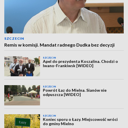
SZCZECIN
Remis w komisji. Mandat radnego Dudka bez decyzji
SZCZECIN
Apel do prezydenta Koszalina. Chodzi o
Iwano-Frankiwsk [WIDEO]
SZCZECIN
Powrót Łaz do Mielna. Sianów nie
odpuszcza [WIDEO]
SZCZECIN
Koniec sporu o Łazy. Miejscowość wróci
do gminy Mielno