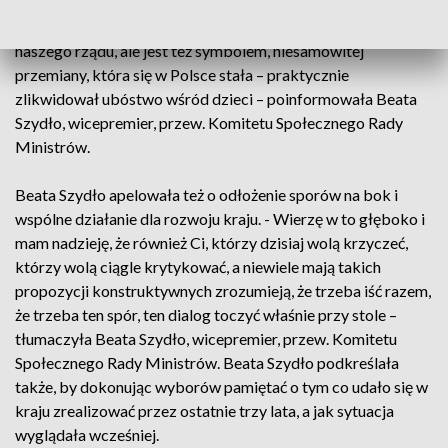
będziemy wspierać polskie rodziny i tak się stało. Program
„Rodzina 500+”, o którym mówimy - jest on symbolem
naszego rządu, ale jest też symbolem, niesamowitej
przemiany, która się w Polsce stała – praktycznie
zlikwidował ubóstwo wśród dzieci – poinformowała Beata
Szydło, wicepremier, przew. Komitetu Społecznego Rady
Ministrów.
Beata Szydło apelowała też o odłożenie sporów na bok i
wspólne działanie dla rozwoju kraju. - Wierzę w to głęboko i
mam nadzieję, że również Ci, którzy dzisiaj wolą krzyczeć,
którzy wolą ciągle krytykować, a niewiele mają takich
propozycji konstruktywnych zrozumieją, że trzeba iść razem,
że trzeba ten spór, ten dialog toczyć właśnie przy stole –
tłumaczyła Beata Szydło, wicepremier, przew. Komitetu
Społecznego Rady Ministrów. Beata Szydło podkreślała
także, by dokonując wyborów pamiętać o tym co udało się w
kraju zrealizować przez ostatnie trzy lata, a jak sytuacja
wyglądała wcześniej.