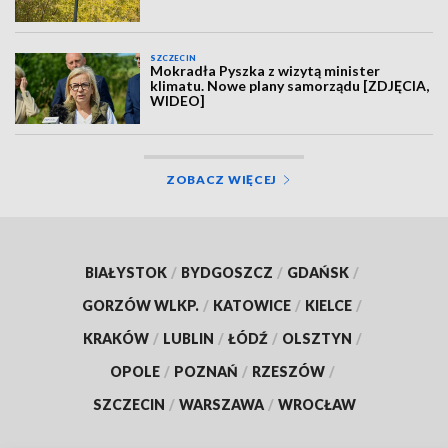
SZCZECIN
Mokradła Pyszka z wizytą minister
klimatu. Nowe plany samorządu [ZDJĘCIA,
WIDEO]
ZOBACZ WIĘCEJ
BIAŁYSTOK
/
BYDGOSZCZ
/
GDAŃSK
/
GORZÓW WLKP.
/
KATOWICE
/
KIELCE
/
KRAKÓW
/
LUBLIN
/
ŁÓDŹ
/
OLSZTYN
/
OPOLE
/
POZNAŃ
/
RZESZÓW
/
SZCZECIN
/
WARSZAWA
/
WROCŁAW