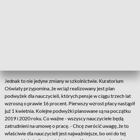
Enea chce nawiązać współpracę w sumie z 14 szkołami w
całym kraju, a resort edukacji zamierza wśród młodych ludzi
zmienić negatywne podejście do szkół technicznych i
zawodowych. Pokazując, że są one przyszłością. - Mamy
zmiany, które nastąpiły w gospodarce, mamy niezwykle
korzystną sytuację gospodarczą i równocześnie mamy duże
oczekiwania pracodawców, co do pozyskiwania
wykształconej kadry – tłumaczy Maciej Kopeć, wiceminister
edukacji narodowej.
Jednak to nie jedyne zmiany w szkolnictwie. Kuratorium
Oświaty przypomina, że wciąż realizowany jest plan
podwyżek dla nauczycieli, których pensje w ciągu trzech lat
wzrosną o prawie 16 procent. Pierwszy wzrost płacy nastąpił
już 1 kwietnia. Kolejne podwyżki planowane są na początku
2019 i 2020 roku. Co ważne - wszyscy nauczyciele będą
zatrudnieni na umowę o pracę. - Chcę zwrócić uwagę, że to
właściwie dla nauczycieli jest najważniejsze, bo oni do tej