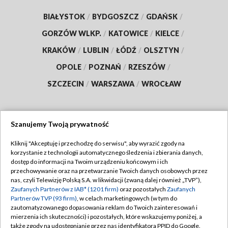
BIAŁYSTOK
/
BYDGOSZCZ
/
GDAŃSK
/
GORZÓW WLKP.
/
KATOWICE
/
KIELCE
/
KRAKÓW
/
LUBLIN
/
ŁÓDŹ
/
OLSZTYN
/
OPOLE
/
POZNAŃ
/
RZESZÓW
/
SZCZECIN
/
WARSZAWA
/
WROCŁAW
Szanujemy Twoją prywatność
Dołącz do nas:
Kliknij "Akceptuję i przechodzę do serwisu", aby wyrazić zgody na
korzystanie z technologii automatycznego śledzenia i zbierania danych,
TVP
dostęp do informacji na Twoim urządzeniu końcowym i ich
Abonament TVP
przechowywanie oraz na przetwarzanie Twoich danych osobowych przez
Regulamin TVP
nas, czyli Telewizję Polską S.A. w likwidacji (zwaną dalej również „TVP”),
Emisja w TVP
Polityka prywatności
Zaufanych Partnerów z IAB* (1201 firm)
oraz pozostałych
Zaufanych
Partnerów TVP (93 firm)
, w celach marketingowych (w tym do
Centrum informacji TVP
Moje zgody
zautomatyzowanego dopasowania reklam do Twoich zainteresowań i
mierzenia ich skuteczności) i pozostałych, które wskazujemy poniżej, a
Naziemna Telewizja Cyfrowa
Pomoc
także zgody na udostępnianie przez nas identyfikatora PPID do Google.