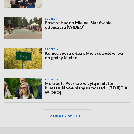
SZCZECIN
Powrót Łaz do Mielna. Sianów nie
odpuszcza [WIDEO]
SZCZECIN
Koniec sporu o Łazy. Miejscowość wróci
do gminy Mielno
SZCZECIN
Mokradła Pyszka z wizytą minister
klimatu. Nowe plany samorządu [ZDJĘCIA,
WIDEO]
ZOBACZ WIĘCEJ