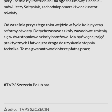
pory - różnie byli zatrudniani, na ogół na umowę zlecenie –
mówi Jerzy Sołtysiak, zachodniopomorski wicekurator
oświaty.
Od września przyszłego roku wejdzie w życie kolejny etap
reformy oświaty. Dotychczasowe szkoły zawodowe zmienią
się w dwustopniowe szkoły branżowe. Ma być więcej zajęć
praktycznych i łatwiejsza droga do uzyskania stopnia
technika. To ma gwarantować dobrze płatną pracę.
#TVP3 Szczecin
Polub nas
Źródło:
TVP3 SZCZECIN