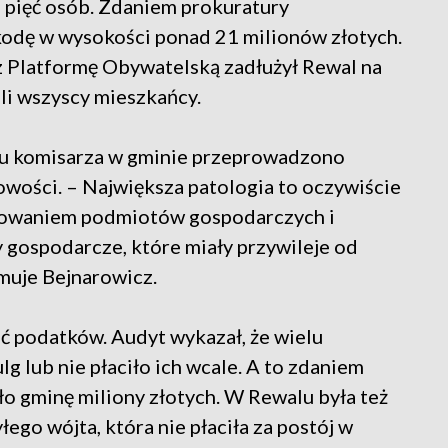
e pięć osób. Zdaniem prokuratury
kodę w wysokości ponad 21 milionów złotych.
z Platformę Obywatelską zadłużył Rewal na
li wszyscy mieszkańcy.
iu komisarza w gminie przeprowadzono
owości. – Największa patologia to oczywiście
ktowaniem podmiotów gospodarczych i
gospodarcze, które miały przywileje od
rmuje Bejnarowicz.
ć podatków. Audyt wykazał, że wielu
g lub nie płaciło ich wcale. A to zdaniem
o gminę miliony złotych. W Rewalu była też
łego wójta, która nie płaciła za postój w