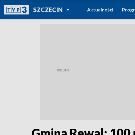
POWRÓT DO
SZCZECIN
Aktualności
Prog
TVP REGIONY
Gmina Rewal: 100 