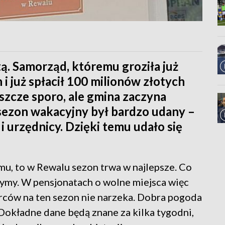
ą. Samorząd, któremu groziła już
n i już spłacił 100 milionów złotych
eszcze sporo, ale gmina zaczyna
sezon wakacyjny był bardzo udany –
i urzędnicy. Dzięki temu udało się
mu, to w Rewalu sezon trwa w najlepsze. Co
zymy. W pensjonatach o wolne miejsca więc
orców na ten sezon nie narzeka. Dobra pogoda
 Dokładne dane będą znane za kilka tygodni,