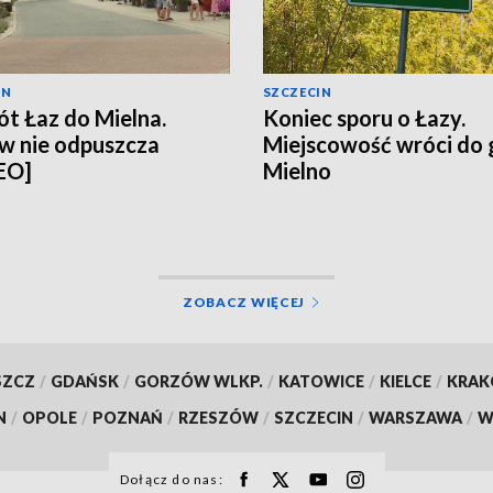
IN
SZCZECIN
t Łaz do Mielna.
Koniec sporu o Łazy.
w nie odpuszcza
Miejscowość wróci do
EO]
Mielno
ZOBACZ WIĘCEJ
SZCZ
/
GDAŃSK
/
GORZÓW WLKP.
/
KATOWICE
/
KIELCE
/
KRA
N
/
OPOLE
/
POZNAŃ
/
RZESZÓW
/
SZCZECIN
/
WARSZAWA
/
W
Dołącz do nas: