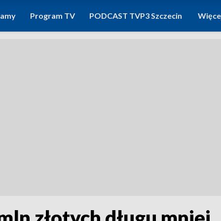
ramy
Program TV
PODCAST TVP3 Szczecin
Więce
mln złotych długu mniej