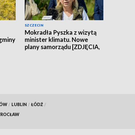
SZCZECIN
Mokradła Pyszka z wizytą
 gminy
minister klimatu. Nowe
plany samorządu [ZDJĘCIA,
WIDEO]
KÓW
/
LUBLIN
/
ŁÓDŹ
/
ROCŁAW