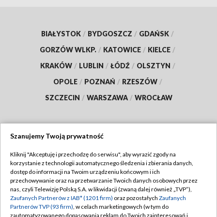
BIAŁYSTOK
/
BYDGOSZCZ
/
GDAŃSK
/
GORZÓW WLKP.
/
KATOWICE
/
KIELCE
/
KRAKÓW
/
LUBLIN
/
ŁÓDŹ
/
OLSZTYN
/
OPOLE
/
POZNAŃ
/
RZESZÓW
/
SZCZECIN
/
WARSZAWA
/
WROCŁAW
Szanujemy Twoją prywatność
Dołącz do nas:
Kliknij "Akceptuję i przechodzę do serwisu", aby wyrazić zgody na
korzystanie z technologii automatycznego śledzenia i zbierania danych,
TVP
dostęp do informacji na Twoim urządzeniu końcowym i ich
Abonament TVP
przechowywanie oraz na przetwarzanie Twoich danych osobowych przez
Regulamin TVP
nas, czyli Telewizję Polską S.A. w likwidacji (zwaną dalej również „TVP”),
Emisja w TVP
Polityka prywatności
Zaufanych Partnerów z IAB* (1201 firm)
oraz pozostałych
Zaufanych
Partnerów TVP (93 firm)
, w celach marketingowych (w tym do
Centrum informacji TVP
Moje zgody
zautomatyzowanego dopasowania reklam do Twoich zainteresowań i