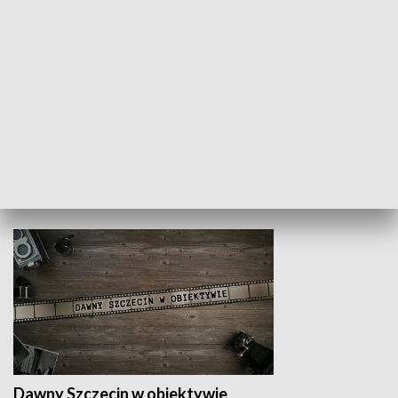
Z indeksem w ręku
Droga po suk
HISTORIA
Dawny Szczecin w obiektywie