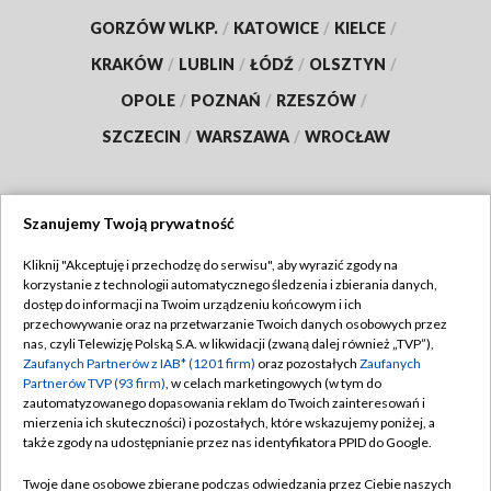
GORZÓW WLKP.
/
KATOWICE
/
KIELCE
/
KRAKÓW
/
LUBLIN
/
ŁÓDŹ
/
OLSZTYN
/
OPOLE
/
POZNAŃ
/
RZESZÓW
/
SZCZECIN
/
WARSZAWA
/
WROCŁAW
Szanujemy Twoją prywatność
Dołącz do nas:
Kliknij "Akceptuję i przechodzę do serwisu", aby wyrazić zgody na
korzystanie z technologii automatycznego śledzenia i zbierania danych,
TVP
dostęp do informacji na Twoim urządzeniu końcowym i ich
Abonament TVP
przechowywanie oraz na przetwarzanie Twoich danych osobowych przez
Regulamin TVP
nas, czyli Telewizję Polską S.A. w likwidacji (zwaną dalej również „TVP”),
Emisja w TVP
Polityka prywatności
Zaufanych Partnerów z IAB* (1201 firm)
oraz pozostałych
Zaufanych
Partnerów TVP (93 firm)
, w celach marketingowych (w tym do
Centrum informacji TVP
Moje zgody
zautomatyzowanego dopasowania reklam do Twoich zainteresowań i
mierzenia ich skuteczności) i pozostałych, które wskazujemy poniżej, a
Naziemna Telewizja Cyfrowa
Pomoc
także zgody na udostępnianie przez nas identyfikatora PPID do Google.
Sklep TVP
Biuro reklamy
Twoje dane osobowe zbierane podczas odwiedzania przez Ciebie naszych