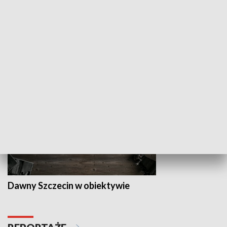
Z indeksem w ręku
Droga po suk
HISTORIA
Dawny Szczecin w obiektywie