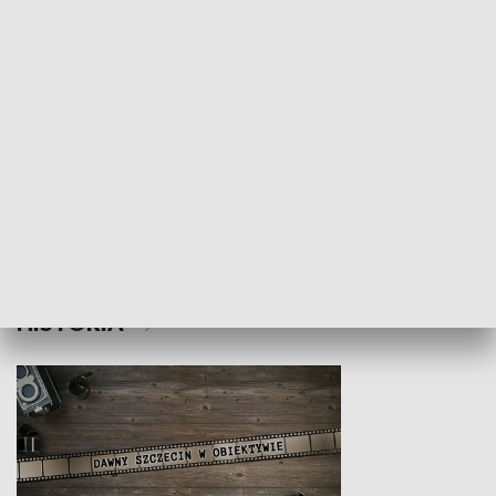
Z indeksem w ręku
Droga po suk
HISTORIA