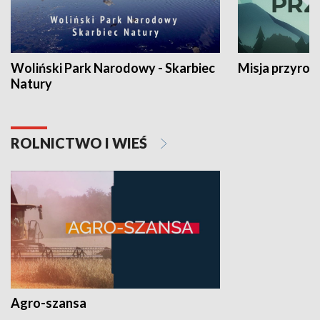
Woliński Park Narodowy - Skarbiec
Misja przyrod
Natury
ROLNICTWO I WIEŚ
Agro-szansa