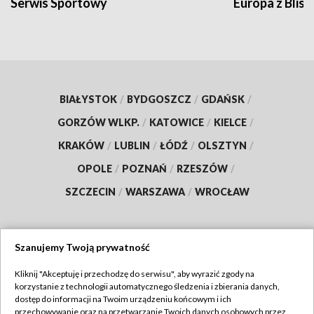
Serwis Sportowy
Europa z Blisk
BIAŁYSTOK
/
BYDGOSZCZ
/
GDAŃSK
/
GORZÓW WLKP.
/
KATOWICE
/
KIELCE
/
KRAKÓW
/
LUBLIN
/
ŁÓDŹ
/
OLSZTYN
/
OPOLE
/
POZNAŃ
/
RZESZÓW
/
SZCZECIN
/
WARSZAWA
/
WROCŁAW
Szanujemy Twoją prywatność
Dołącz do nas:
Kliknij "Akceptuję i przechodzę do serwisu", aby wyrazić zgody na
korzystanie z technologii automatycznego śledzenia i zbierania danych,
TVP
dostęp do informacji na Twoim urządzeniu końcowym i ich
Abonament TVP
przechowywanie oraz na przetwarzanie Twoich danych osobowych przez