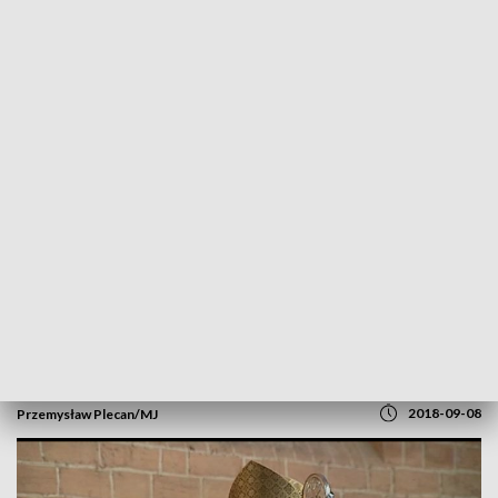
POWRÓT DO
SZCZECIN
TVP REGIONY
Konferencja biskupów nordyckich w
Polsce
2018-09-08
Przemysław Plecan/MJ