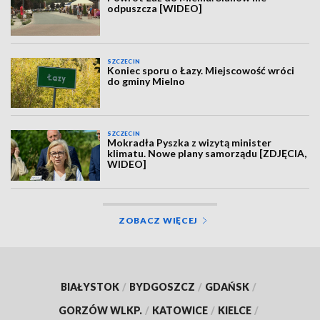
odpuszcza [WIDEO]
SZCZECIN
Koniec sporu o Łazy. Miejscowość wróci
do gminy Mielno
SZCZECIN
Mokradła Pyszka z wizytą minister
klimatu. Nowe plany samorządu [ZDJĘCIA,
WIDEO]
ZOBACZ WIĘCEJ
BIAŁYSTOK
/
BYDGOSZCZ
/
GDAŃSK
/
GORZÓW WLKP.
/
KATOWICE
/
KIELCE
/