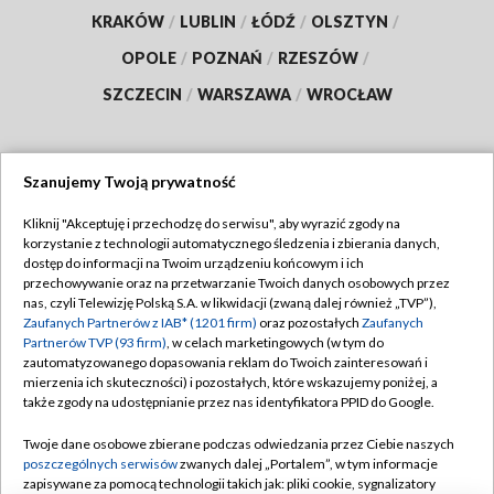
KRAKÓW
/
LUBLIN
/
ŁÓDŹ
/
OLSZTYN
/
OPOLE
/
POZNAŃ
/
RZESZÓW
/
SZCZECIN
/
WARSZAWA
/
WROCŁAW
Szanujemy Twoją prywatność
Dołącz do nas:
Kliknij "Akceptuję i przechodzę do serwisu", aby wyrazić zgody na
korzystanie z technologii automatycznego śledzenia i zbierania danych,
TVP
dostęp do informacji na Twoim urządzeniu końcowym i ich
Abonament TVP
przechowywanie oraz na przetwarzanie Twoich danych osobowych przez
Regulamin TVP
nas, czyli Telewizję Polską S.A. w likwidacji (zwaną dalej również „TVP”),
Emisja w TVP
Polityka prywatności
Zaufanych Partnerów z IAB* (1201 firm)
oraz pozostałych
Zaufanych
Partnerów TVP (93 firm)
, w celach marketingowych (w tym do
Centrum informacji TVP
Moje zgody
zautomatyzowanego dopasowania reklam do Twoich zainteresowań i
mierzenia ich skuteczności) i pozostałych, które wskazujemy poniżej, a
Naziemna Telewizja Cyfrowa
Pomoc
także zgody na udostępnianie przez nas identyfikatora PPID do Google.
Sklep TVP
Biuro reklamy
Twoje dane osobowe zbierane podczas odwiedzania przez Ciebie naszych
Rada Programowa
Kontakt
poszczególnych serwisów
zwanych dalej „Portalem”, w tym informacje
zapisywane za pomocą technologii takich jak: pliki cookie, sygnalizatory