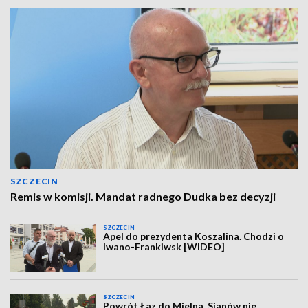
SZCZECIN
Remis w komisji. Mandat radnego Dudka bez decyzji
SZCZECIN
Apel do prezydenta Koszalina. Chodzi o
Iwano-Frankiwsk [WIDEO]
SZCZECIN
Powrót Łaz do Mielna. Sianów nie