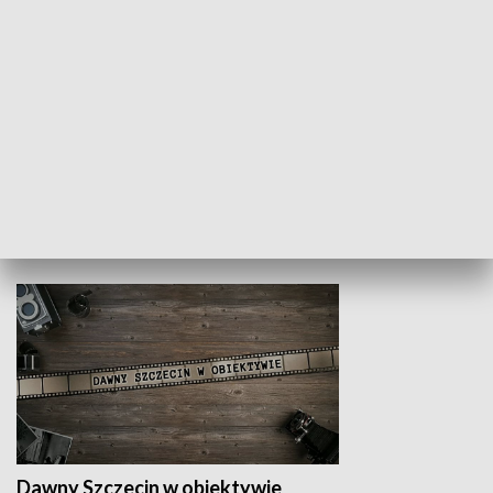
Z indeksem w ręku
Droga po suk
HISTORIA
Dawny Szczecin w obiektywie