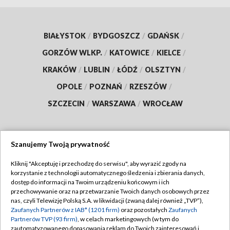
BIAŁYSTOK
/
BYDGOSZCZ
/
GDAŃSK
/
GORZÓW WLKP.
/
KATOWICE
/
KIELCE
/
KRAKÓW
/
LUBLIN
/
ŁÓDŹ
/
OLSZTYN
/
OPOLE
/
POZNAŃ
/
RZESZÓW
/
SZCZECIN
/
WARSZAWA
/
WROCŁAW
Szanujemy Twoją prywatność
Dołącz do nas:
Kliknij "Akceptuję i przechodzę do serwisu", aby wyrazić zgody na
korzystanie z technologii automatycznego śledzenia i zbierania danych,
TVP
dostęp do informacji na Twoim urządzeniu końcowym i ich
Abonament TVP
przechowywanie oraz na przetwarzanie Twoich danych osobowych przez
Regulamin TVP
nas, czyli Telewizję Polską S.A. w likwidacji (zwaną dalej również „TVP”),
Emisja w TVP
Polityka prywatności
Zaufanych Partnerów z IAB* (1201 firm)
oraz pozostałych
Zaufanych
Partnerów TVP (93 firm)
, w celach marketingowych (w tym do
Centrum informacji TVP
Moje zgody
zautomatyzowanego dopasowania reklam do Twoich zainteresowań i