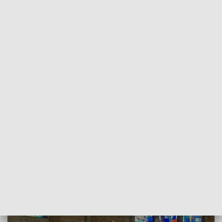
POWRÓT DO
SZCZECIN
TVP REGIONY
Sakramentu bierzmowania udzielili
duchowni ze Skandynawii
2018-09-08
Przemysław Plecan / kb