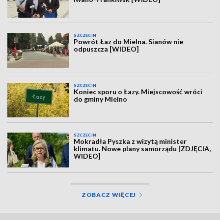
SZCZECIN
Powrót Łaz do Mielna. Sianów nie
odpuszcza [WIDEO]
SZCZECIN
Koniec sporu o Łazy. Miejscowość wróci
do gminy Mielno
SZCZECIN
Mokradła Pyszka z wizytą minister
klimatu. Nowe plany samorządu [ZDJĘCIA,
WIDEO]
ZOBACZ WIĘCEJ