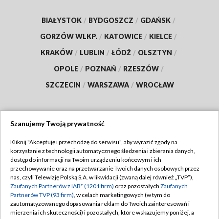
BIAŁYSTOK
/
BYDGOSZCZ
/
GDAŃSK
/
GORZÓW WLKP.
/
KATOWICE
/
KIELCE
/
KRAKÓW
/
LUBLIN
/
ŁÓDŹ
/
OLSZTYN
/
OPOLE
/
POZNAŃ
/
RZESZÓW
/
SZCZECIN
/
WARSZAWA
/
WROCŁAW
Szanujemy Twoją prywatność
Dołącz do nas:
Kliknij "Akceptuję i przechodzę do serwisu", aby wyrazić zgody na
korzystanie z technologii automatycznego śledzenia i zbierania danych,
TVP
dostęp do informacji na Twoim urządzeniu końcowym i ich
Abonament TVP
przechowywanie oraz na przetwarzanie Twoich danych osobowych przez
Regulamin TVP
nas, czyli Telewizję Polską S.A. w likwidacji (zwaną dalej również „TVP”),
Emisja w TVP
Polityka prywatności
Zaufanych Partnerów z IAB* (1201 firm)
oraz pozostałych
Zaufanych
Partnerów TVP (93 firm)
, w celach marketingowych (w tym do
Centrum informacji TVP
Moje zgody
zautomatyzowanego dopasowania reklam do Twoich zainteresowań i
mierzenia ich skuteczności) i pozostałych, które wskazujemy poniżej, a
Naziemna Telewizja Cyfrowa
Pomoc