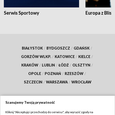
Serwis Sportowy
Europa z Blisk
BIAŁYSTOK
/
BYDGOSZCZ
/
GDAŃSK
/
GORZÓW WLKP.
/
KATOWICE
/
KIELCE
/
KRAKÓW
/
LUBLIN
/
ŁÓDŹ
/
OLSZTYN
/
OPOLE
/
POZNAŃ
/
RZESZÓW
/
SZCZECIN
/
WARSZAWA
/
WROCŁAW
Szanujemy Twoją prywatność
Dołącz do nas:
Kliknij "Akceptuję i przechodzę do serwisu", aby wyrazić zgody na