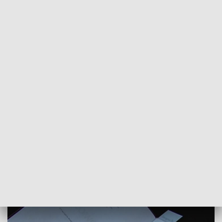
POWRÓT DO
SZCZECIN
TVP REGIONY
Zbiorowe delektowanie się Żeromskim.
Narodowe czytanie "Przedwiośnia"
2018-09-08
Małgorzata Miszczuk / kb