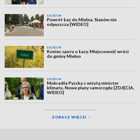
SZCZECIN
Powrót Łaz do Mielna. Sianów nie
odpuszcza [WIDEO]
SZCZECIN
Koniec sporu o Łazy. Miejscowość wróci
do gminy Mielno
SZCZECIN
Mokradła Pyszka z wizytą minister
klimatu. Nowe plany samorządu [ZDJĘCIA,
WIDEO]
ZOBACZ WIĘCEJ