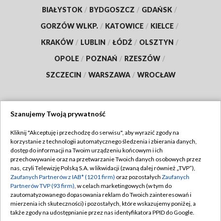
BIAŁYSTOK
/
BYDGOSZCZ
/
GDAŃSK
/
GORZÓW WLKP.
/
KATOWICE
/
KIELCE
/
KRAKÓW
/
LUBLIN
/
ŁÓDŹ
/
OLSZTYN
/
OPOLE
/
POZNAŃ
/
RZESZÓW
/
SZCZECIN
/
WARSZAWA
/
WROCŁAW
Szanujemy Twoją prywatność
Dołącz do nas:
Kliknij "Akceptuję i przechodzę do serwisu", aby wyrazić zgody na
korzystanie z technologii automatycznego śledzenia i zbierania danych,
TVP
dostęp do informacji na Twoim urządzeniu końcowym i ich
Abonament TVP
przechowywanie oraz na przetwarzanie Twoich danych osobowych przez
Regulamin TVP
nas, czyli Telewizję Polską S.A. w likwidacji (zwaną dalej również „TVP”),
Emisja w TVP
Polityka prywatności
Zaufanych Partnerów z IAB* (1201 firm)
oraz pozostałych
Zaufanych
Partnerów TVP (93 firm)
, w celach marketingowych (w tym do
Centrum informacji TVP
Moje zgody
zautomatyzowanego dopasowania reklam do Twoich zainteresowań i
mierzenia ich skuteczności) i pozostałych, które wskazujemy poniżej, a
Naziemna Telewizja Cyfrowa
Pomoc
także zgody na udostępnianie przez nas identyfikatora PPID do Google.