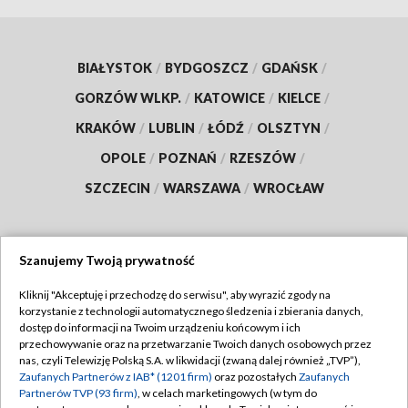
BIAŁYSTOK
/
BYDGOSZCZ
/
GDAŃSK
/
GORZÓW WLKP.
/
KATOWICE
/
KIELCE
/
KRAKÓW
/
LUBLIN
/
ŁÓDŹ
/
OLSZTYN
/
OPOLE
/
POZNAŃ
/
RZESZÓW
/
SZCZECIN
/
WARSZAWA
/
WROCŁAW
Szanujemy Twoją prywatność
Dołącz do nas:
Kliknij "Akceptuję i przechodzę do serwisu", aby wyrazić zgody na
korzystanie z technologii automatycznego śledzenia i zbierania danych,
TVP
dostęp do informacji na Twoim urządzeniu końcowym i ich
Abonament TVP
przechowywanie oraz na przetwarzanie Twoich danych osobowych przez
Regulamin TVP
nas, czyli Telewizję Polską S.A. w likwidacji (zwaną dalej również „TVP”),
Emisja w TVP
Polityka prywatności
Zaufanych Partnerów z IAB* (1201 firm)
oraz pozostałych
Zaufanych
Partnerów TVP (93 firm)
, w celach marketingowych (w tym do
Centrum informacji TVP
Moje zgody