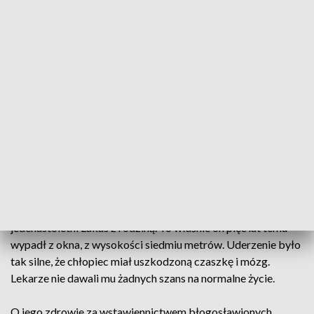
kiedyś tu powstanie. Teraz przyciąga tłumy wiernych również
z zagranicy, którzy wsparcia szukają właśnie za
pośrednictwem świętych z Fatimy.
We wnętrzu kościoła znajduje się kaplica, która jest wierną
kopią tej oryginalnej z Fatimy. Ściany zdobią specjalnie
wypalane płytki, obrazy przedstawiające postaci
pastuszków i samą historię objawień Maryi. Wyjątkowa
atmosfera sanktuarium, a także jego położenie na uboczu
sprawia, że modlitwie wiernych towarzyszy cisza i skupienie.
Pierwsza rocznica konsekracji sanktuarium również jest
wyjątkowa, bo w różańcu i mszy świętej uczestniczył
jedenastoletni Lukas z rodziną. To właśnie on pięć lat temu
wypadł z okna, z wysokości siedmiu metrów. Uderzenie było
tak silne, że chłopiec miał uszkodzoną czaszkę i mózg.
Lekarze nie dawali mu żadnych szans na normalne życie.
O jego zdrowie za wstawiennictwem błogosławionych