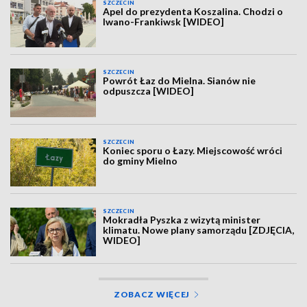
SZCZECIN
Apel do prezydenta Koszalina. Chodzi o
Iwano-Frankiwsk [WIDEO]
SZCZECIN
Powrót Łaz do Mielna. Sianów nie
odpuszcza [WIDEO]
SZCZECIN
Koniec sporu o Łazy. Miejscowość wróci
do gminy Mielno
SZCZECIN
Mokradła Pyszka z wizytą minister
klimatu. Nowe plany samorządu [ZDJĘCIA,
WIDEO]
ZOBACZ WIĘCEJ