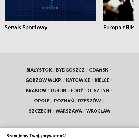
Serwis Sportowy
Europa z Blisk
BIAŁYSTOK
/
BYDGOSZCZ
/
GDAŃSK
/
GORZÓW WLKP.
/
KATOWICE
/
KIELCE
/
KRAKÓW
/
LUBLIN
/
ŁÓDŹ
/
OLSZTYN
/
OPOLE
/
POZNAŃ
/
RZESZÓW
/
SZCZECIN
/
WARSZAWA
/
WROCŁAW
Szanujemy Twoją prywatność