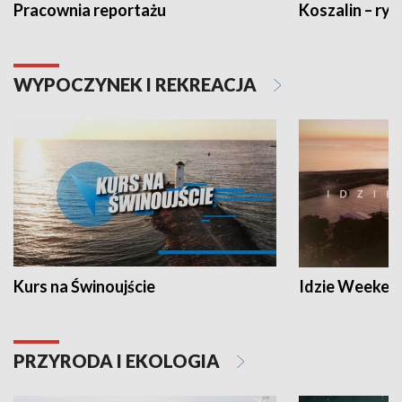
Pracownia reportażu
Koszalin – ryt
WYPOCZYNEK I REKREACJA
Kurs na Świnoujście
Idzie Weeken
PRZYRODA I EKOLOGIA