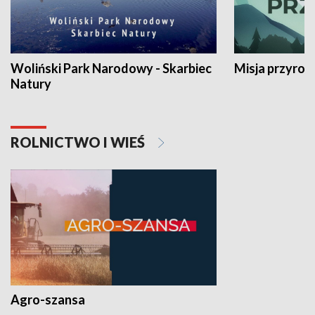
Woliński Park Narodowy - Skarbiec
Misja przyrod
Natury
ROLNICTWO I WIEŚ
Agro-szansa