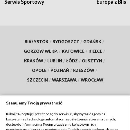
Serwis Sportowy
Europa z Blisk
BIAŁYSTOK
/
BYDGOSZCZ
/
GDAŃSK
/
GORZÓW WLKP.
/
KATOWICE
/
KIELCE
/
KRAKÓW
/
LUBLIN
/
ŁÓDŹ
/
OLSZTYN
/
OPOLE
/
POZNAŃ
/
RZESZÓW
/
SZCZECIN
/
WARSZAWA
/
WROCŁAW
Szanujemy Twoją prywatność
Dołącz do nas:
Kliknij "Akceptuję i przechodzę do serwisu", aby wyrazić zgody na
korzystanie z technologii automatycznego śledzenia i zbierania danych,
TVP
dostęp do informacji na Twoim urządzeniu końcowym i ich
Abonament TVP
przechowywanie oraz na przetwarzanie Twoich danych osobowych przez