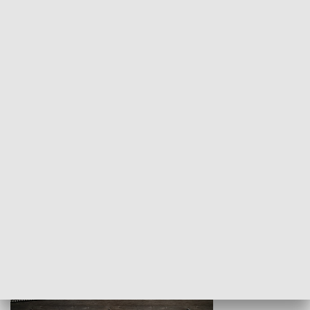
Z indeksem w ręku
Droga po suk
HISTORIA