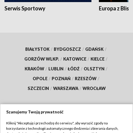
Serwis Sportowy
Europa z Blisk
BIAŁYSTOK
/
BYDGOSZCZ
/
GDAŃSK
/
GORZÓW WLKP.
/
KATOWICE
/
KIELCE
/
KRAKÓW
/
LUBLIN
/
ŁÓDŹ
/
OLSZTYN
/
OPOLE
/
POZNAŃ
/
RZESZÓW
/
SZCZECIN
/
WARSZAWA
/
WROCŁAW
Szanujemy Twoją prywatność
Dołącz do nas:
Kliknij "Akceptuję i przechodzę do serwisu", aby wyrazić zgody na
korzystanie z technologii automatycznego śledzenia i zbierania danych,
TVP