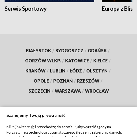
Serwis Sportowy
Europa z Blisk
BIAŁYSTOK
/
BYDGOSZCZ
/
GDAŃSK
/
GORZÓW WLKP.
/
KATOWICE
/
KIELCE
/
KRAKÓW
/
LUBLIN
/
ŁÓDŹ
/
OLSZTYN
/
OPOLE
/
POZNAŃ
/
RZESZÓW
/
SZCZECIN
/
WARSZAWA
/
WROCŁAW
Szanujemy Twoją prywatność
Dołącz do nas:
Kliknij "Akceptuję i przechodzę do serwisu", aby wyrazić zgody na
korzystanie z technologii automatycznego śledzenia i zbierania danych,
TVP