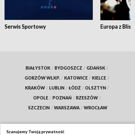
Serwis Sportowy
Europa z Blisk
BIAŁYSTOK
/
BYDGOSZCZ
/
GDAŃSK
/
GORZÓW WLKP.
/
KATOWICE
/
KIELCE
/
KRAKÓW
/
LUBLIN
/
ŁÓDŹ
/
OLSZTYN
/
OPOLE
/
POZNAŃ
/
RZESZÓW
/
SZCZECIN
/
WARSZAWA
/
WROCŁAW
Szanujemy Twoją prywatność