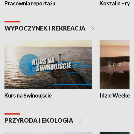
Pracownia reportażu
Koszalin – ryt
WYPOCZYNEK I REKREACJA
Kurs na Świnoujście
Idzie Weeken
PRZYRODA I EKOLOGIA