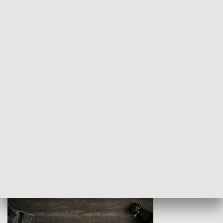
Z indeksem w ręku
Droga po suk
HISTORIA