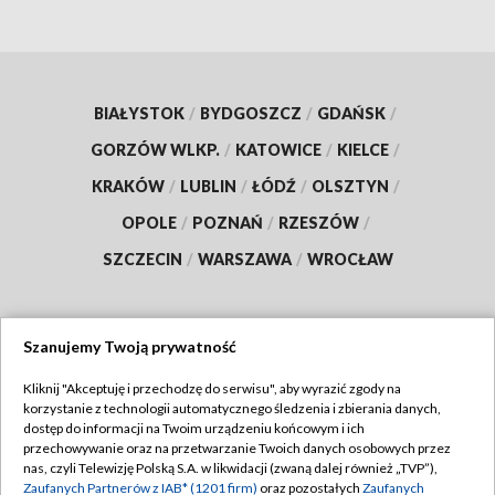
BIAŁYSTOK
/
BYDGOSZCZ
/
GDAŃSK
/
GORZÓW WLKP.
/
KATOWICE
/
KIELCE
/
KRAKÓW
/
LUBLIN
/
ŁÓDŹ
/
OLSZTYN
/
OPOLE
/
POZNAŃ
/
RZESZÓW
/
SZCZECIN
/
WARSZAWA
/
WROCŁAW
Szanujemy Twoją prywatność
Dołącz do nas:
Kliknij "Akceptuję i przechodzę do serwisu", aby wyrazić zgody na
korzystanie z technologii automatycznego śledzenia i zbierania danych,
TVP
dostęp do informacji na Twoim urządzeniu końcowym i ich
Abonament TVP
przechowywanie oraz na przetwarzanie Twoich danych osobowych przez
Regulamin TVP
nas, czyli Telewizję Polską S.A. w likwidacji (zwaną dalej również „TVP”),
Emisja w TVP
Polityka prywatności
Zaufanych Partnerów z IAB* (1201 firm)
oraz pozostałych
Zaufanych