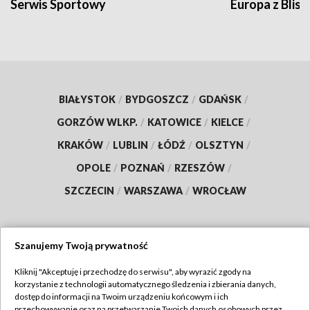
Serwis Sportowy
Europa z Blisk
BIAŁYSTOK
/
BYDGOSZCZ
/
GDAŃSK
/
GORZÓW WLKP.
/
KATOWICE
/
KIELCE
/
KRAKÓW
/
LUBLIN
/
ŁÓDŹ
/
OLSZTYN
/
OPOLE
/
POZNAŃ
/
RZESZÓW
/
SZCZECIN
/
WARSZAWA
/
WROCŁAW
Szanujemy Twoją prywatność
Dołącz do nas:
Kliknij "Akceptuję i przechodzę do serwisu", aby wyrazić zgody na
korzystanie z technologii automatycznego śledzenia i zbierania danych,
TVP
dostęp do informacji na Twoim urządzeniu końcowym i ich
Abonament TVP
przechowywanie oraz na przetwarzanie Twoich danych osobowych przez