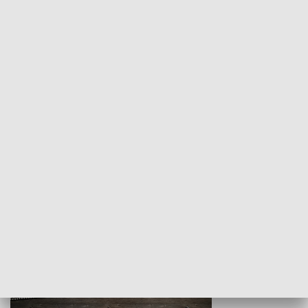
Z indeksem w ręku
Droga po suk
HISTORIA