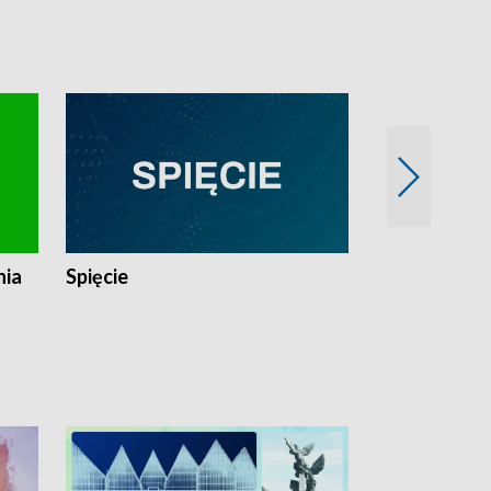
nia
Spięcie
Niedziałkow