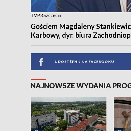
TVP3 Szczecin
Gościem Magdaleny Stankiewicz
Karbowy, dyr. biura Zachodniop
UDOSTĘPNIJ NA FACEBOOKU
NAJNOWSZE WYDANIA PR