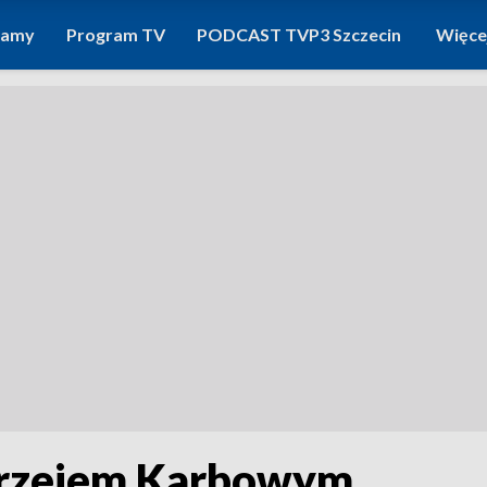
ramy
Program TV
PODCAST TVP3 Szczecin
Więce
drzejem Karbowym