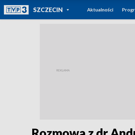
POWRÓT DO
SZCZECIN
Aktualności
Prog
TVP REGIONY
Rozmowa z dr An