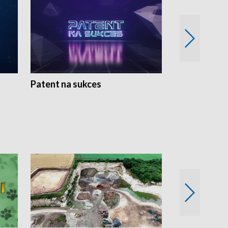
Patent na sukces
Rolnictwo w 