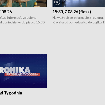
7.08.26
15:30, 7.08.26 (flesz)
jsze informacje z regionu.
Najważniejsze informacje z regionu.
d poniedziałku do piątku 15:30
Kronika od poniedziałku do piątku 1
16:30 (+ rozmowa), 18:30, 21:30.
(flesz), 16:30 (+ rozmowa), 18:30, 21
y i święta 15:30 i 16:30
W weekendy i święta 15:30 i 16:30
8:30 i 21:30. Dziennikarze czekają
(flesz), 18:30 i 21:30. Dziennikarze c
a zgłoszenia: Szczecin - tel. 91-
na Państwa zgłoszenia: Szczecin - te
0, Koszalin - tel. 94-34-50-054,
4 8-10-400, Koszalin - tel. 94-34-50
ronika@tvp.pl.
e-mail: kronika@tvp.pl.
ąd Tygodnia