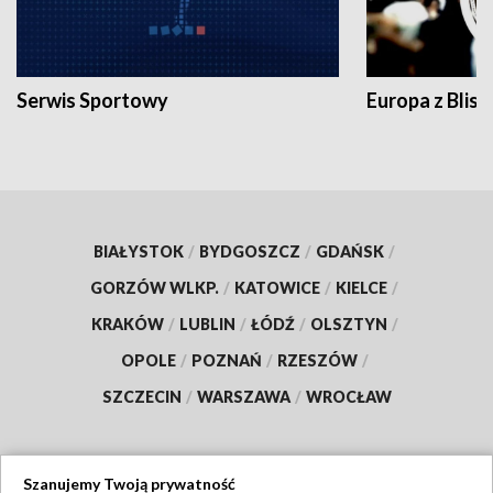
Serwis Sportowy
Europa z Blisk
BIAŁYSTOK
/
BYDGOSZCZ
/
GDAŃSK
/
GORZÓW WLKP.
/
KATOWICE
/
KIELCE
/
KRAKÓW
/
LUBLIN
/
ŁÓDŹ
/
OLSZTYN
/
OPOLE
/
POZNAŃ
/
RZESZÓW
/
SZCZECIN
/
WARSZAWA
/
WROCŁAW
Szanujemy Twoją prywatność