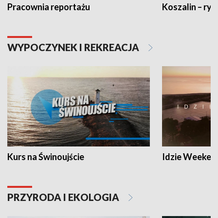
Pracownia reportażu
Koszalin – ryt
WYPOCZYNEK I REKREACJA
Kurs na Świnoujście
Idzie Weeken
PRZYRODA I EKOLOGIA