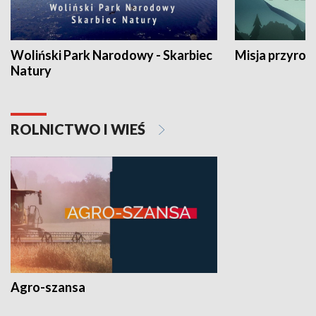
Woliński Park Narodowy - Skarbiec
Misja przyrod
Natury
ROLNICTWO I WIEŚ
Agro-szansa