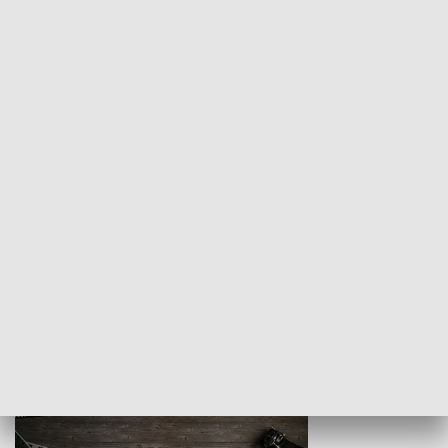
Z indeksem w ręku
Droga po suk
HISTORIA