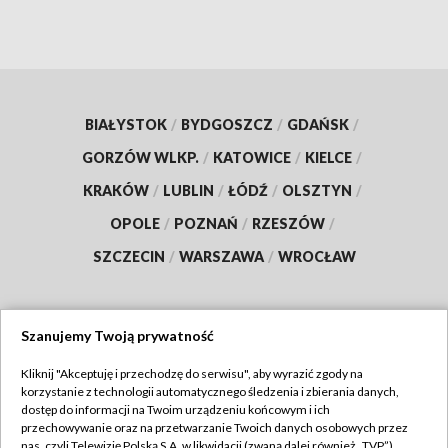
BIAŁYSTOK
/
BYDGOSZCZ
/
GDAŃSK
/
GORZÓW WLKP.
/
KATOWICE
/
KIELCE
/
KRAKÓW
/
LUBLIN
/
ŁÓDŹ
/
OLSZTYN
/
OPOLE
/
POZNAŃ
/
RZESZÓW
/
SZCZECIN
/
WARSZAWA
/
WROCŁAW
Szanujemy Twoją prywatność
Dołącz do nas:
Kliknij "Akceptuję i przechodzę do serwisu", aby wyrazić zgody na
korzystanie z technologii automatycznego śledzenia i zbierania danych,
TVP
dostęp do informacji na Twoim urządzeniu końcowym i ich
Abonament TVP
przechowywanie oraz na przetwarzanie Twoich danych osobowych przez
Regulamin TVP
nas, czyli Telewizję Polską S.A. w likwidacji (zwaną dalej również „TVP”),