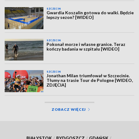
SZCZECIN
Gwardia Koszalin gotowa do walki. Będzie
lepszy sezon? [WIDEO]
SZCZECIN
Pokonał morze i własne granice. Teraz
kończy badania w szpitalu [WIDEO]
SZCZECIN
Jonathan Milan triumfował w Szczecinie.
Tłumy na trasie Tour de Pologne [WIDEO,
ZDJĘCIA]
ZOBACZ WIĘCEJ
BIAŁYSTOK
/
BYDGOSZCZ
/
GDAŃSK
/