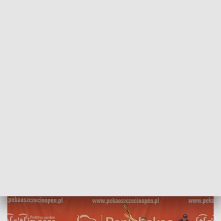
POWRÓT DO
SZCZECIN
TVP REGIONY
Tenisowe zmagania w Szczecinie - Pekao
Szczecin Open
2018-09-13
Jarosław Marendziak/NS