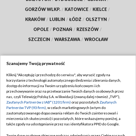
GORZÓW WLKP.
/
KATOWICE
/
KIELCE
/
KRAKÓW
/
LUBLIN
/
ŁÓDŹ
/
OLSZTYN
/
OPOLE
/
POZNAŃ
/
RZESZÓW
/
SZCZECIN
/
WARSZAWA
/
WROCŁAW
Szanujemy Twoją prywatność
Dołącz do nas:
Kliknij "Akceptuję i przechodzę do serwisu", aby wyrazić zgody na
korzystanie z technologii automatycznego śledzenia i zbierania danych,
TVP
dostęp do informacji na Twoim urządzeniu końcowym i ich
Abonament TVP
przechowywanie oraz na przetwarzanie Twoich danych osobowych przez
Regulamin TVP
nas, czyli Telewizję Polską S.A. w likwidacji (zwaną dalej również „TVP”),
Emisja w TVP
Polityka prywatności
Zaufanych Partnerów z IAB* (1201 firm)
oraz pozostałych
Zaufanych
Partnerów TVP (93 firm)
, w celach marketingowych (w tym do
Centrum informacji TVP
Moje zgody
zautomatyzowanego dopasowania reklam do Twoich zainteresowań i
mierzenia ich skuteczności) i pozostałych, które wskazujemy poniżej, a
Naziemna Telewizja Cyfrowa
Pomoc
także zgody na udostępnianie przez nas identyfikatora PPID do Google.
Sklep TVP
Biuro reklamy
Twoje dane osobowe zbierane podczas odwiedzania przez Ciebie naszych