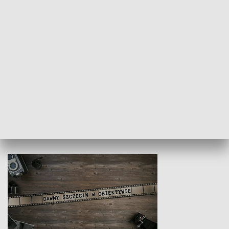
Z indeksem w ręku
Droga po suk
HISTORIA