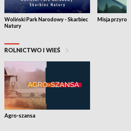
Woliński Park Narodowy - Skarbiec
Misja przyrod
Natury
ROLNICTWO I WIEŚ
Agro-szansa