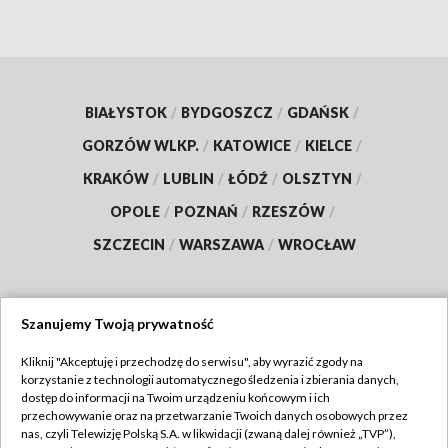
BIAŁYSTOK
/
BYDGOSZCZ
/
GDAŃSK
/
GORZÓW WLKP.
/
KATOWICE
/
KIELCE
/
KRAKÓW
/
LUBLIN
/
ŁÓDŹ
/
OLSZTYN
/
OPOLE
/
POZNAŃ
/
RZESZÓW
/
SZCZECIN
/
WARSZAWA
/
WROCŁAW
Szanujemy Twoją prywatność
Dołącz do nas:
Kliknij "Akceptuję i przechodzę do serwisu", aby wyrazić zgody na
korzystanie z technologii automatycznego śledzenia i zbierania danych,
TVP
dostęp do informacji na Twoim urządzeniu końcowym i ich
Abonament TVP
przechowywanie oraz na przetwarzanie Twoich danych osobowych przez
Regulamin TVP
nas, czyli Telewizję Polską S.A. w likwidacji (zwaną dalej również „TVP”),