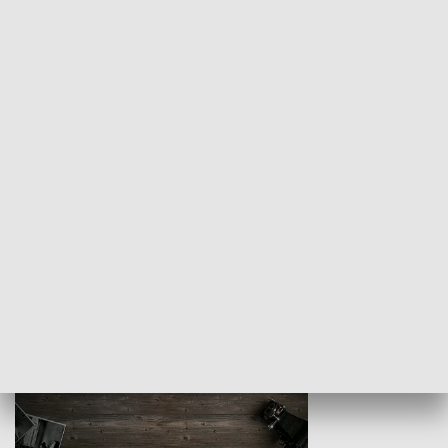
Z indeksem w ręku
Droga po suk
HISTORIA