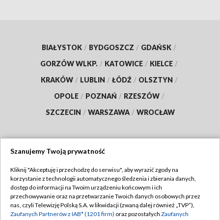
BIAŁYSTOK
/
BYDGOSZCZ
/
GDAŃSK
/
GORZÓW WLKP.
/
KATOWICE
/
KIELCE
/
KRAKÓW
/
LUBLIN
/
ŁÓDŹ
/
OLSZTYN
/
OPOLE
/
POZNAŃ
/
RZESZÓW
/
SZCZECIN
/
WARSZAWA
/
WROCŁAW
Szanujemy Twoją prywatność
Dołącz do nas:
Kliknij "Akceptuję i przechodzę do serwisu", aby wyrazić zgody na
korzystanie z technologii automatycznego śledzenia i zbierania danych,
TVP
dostęp do informacji na Twoim urządzeniu końcowym i ich
Abonament TVP
przechowywanie oraz na przetwarzanie Twoich danych osobowych przez
Regulamin TVP
nas, czyli Telewizję Polską S.A. w likwidacji (zwaną dalej również „TVP”),
Emisja w TVP
Polityka prywatności
Zaufanych Partnerów z IAB* (1201 firm)
oraz pozostałych
Zaufanych