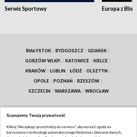
Serwis Sportowy
Europa z Blisk
BIAŁYSTOK
/
BYDGOSZCZ
/
GDAŃSK
/
GORZÓW WLKP.
/
KATOWICE
/
KIELCE
/
KRAKÓW
/
LUBLIN
/
ŁÓDŹ
/
OLSZTYN
/
OPOLE
/
POZNAŃ
/
RZESZÓW
/
SZCZECIN
/
WARSZAWA
/
WROCŁAW
Szanujemy Twoją prywatność
Dołącz do nas:
Kliknij "Akceptuję i przechodzę do serwisu", aby wyrazić zgody na
korzystanie z technologii automatycznego śledzenia i zbierania danych,
TVP