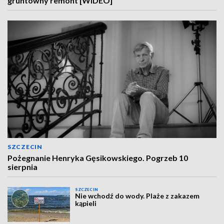
gruntowny remont [WIDEO]
SZCZECIN
Pożegnanie Henryka Gęsikowskiego. Pogrzeb 10
sierpnia
SZCZECIN
Nie wchodź do wody. Plaże z zakazem
kąpieli