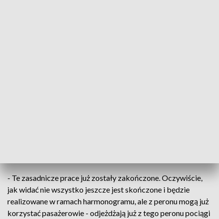
fot. TVP3 SZCZECIN
Nowy peron na stacji Szczecin Główny oddany do
użytku. Po 10 miesiącach prac, pasażerowie znów
mogą korzystać z peronu drugiego. To już kolejny
etap modernizacji, całość inwestycji ma być gotowa
pod koniec przyszłego roku.
- Te zasadnicze prace już zostały zakończone. Oczywiście,
jak widać nie wszystko jeszcze jest skończone i będzie
realizowane w ramach harmonogramu, ale z peronu mogą już
korzystać pasażerowie - odjeżdżają już z tego peronu pociągi