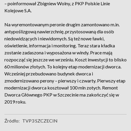
– poinformował Zbigniew Wolny, z PKP Polskie Linie
Kolejowe S.A.
Na wyremontowanym peronie drugim zamontowano m.in.
antypoślizgową nawierzchnię, przystosowaną dla osób
niedowidzących i niewidomych. Są też nowe ławki,
oświetlenie, informacja i monitoring. Teraz stara kładka
zostanie zadaszona i wyposażona w windy. Prace mają
rozpocząć się jeszcze we wrześniu. Koszt inwestycji to blisko
60 milionów złotych. To kolejny etap modernizacji dworca.
Wcześniej przebudowano budynek dworca i
zmodernizowano perony – pierwszy i czwarty. Pierwszy etap
modernizacji dworca kosztował 100 mln zotych. Remont
Dworca Głównego PKP w Szczecinie ma zakończyć się w
2019 roku.
Źródło:
TVP3 SZCZECIN