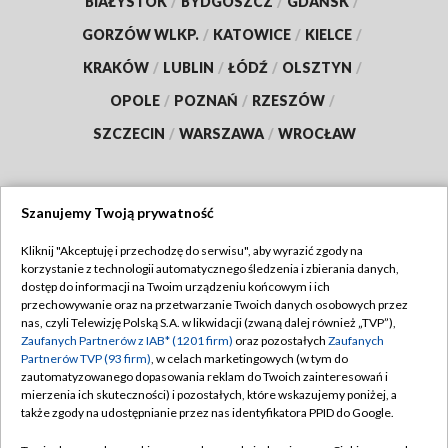
BIAŁYSTOK
/
BYDGOSZCZ
/
GDAŃSK
/
GORZÓW WLKP.
/
KATOWICE
/
KIELCE
/
KRAKÓW
/
LUBLIN
/
ŁÓDŹ
/
OLSZTYN
/
OPOLE
/
POZNAŃ
/
RZESZÓW
/
SZCZECIN
/
WARSZAWA
/
WROCŁAW
Szanujemy Twoją prywatność
Dołącz do nas:
Kliknij "Akceptuję i przechodzę do serwisu", aby wyrazić zgody na
korzystanie z technologii automatycznego śledzenia i zbierania danych,
TVP
dostęp do informacji na Twoim urządzeniu końcowym i ich
Abonament TVP
przechowywanie oraz na przetwarzanie Twoich danych osobowych przez
Regulamin TVP
nas, czyli Telewizję Polską S.A. w likwidacji (zwaną dalej również „TVP”),
Emisja w TVP
Polityka prywatności
Zaufanych Partnerów z IAB* (1201 firm)
oraz pozostałych
Zaufanych
Partnerów TVP (93 firm)
, w celach marketingowych (w tym do
Centrum informacji TVP
Moje zgody
zautomatyzowanego dopasowania reklam do Twoich zainteresowań i
mierzenia ich skuteczności) i pozostałych, które wskazujemy poniżej, a
Naziemna Telewizja Cyfrowa
Pomoc
także zgody na udostępnianie przez nas identyfikatora PPID do Google.
Sklep TVP
Biuro reklamy