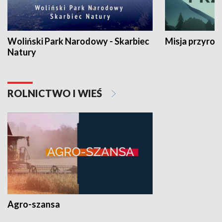
Woliński Park Narodowy - Skarbiec
Misja przyrod
Natury
ROLNICTWO I WIEŚ
Agro-szansa