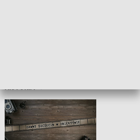
Z indeksem w ręku
Droga po suk
HISTORIA