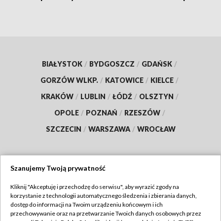
BIAŁYSTOK
/
BYDGOSZCZ
/
GDAŃSK
/
GORZÓW WLKP.
/
KATOWICE
/
KIELCE
/
KRAKÓW
/
LUBLIN
/
ŁÓDŹ
/
OLSZTYN
/
OPOLE
/
POZNAŃ
/
RZESZÓW
/
SZCZECIN
/
WARSZAWA
/
WROCŁAW
Szanujemy Twoją prywatność
Dołącz do nas:
Kliknij "Akceptuję i przechodzę do serwisu", aby wyrazić zgody na
korzystanie z technologii automatycznego śledzenia i zbierania danych,
TVP
dostęp do informacji na Twoim urządzeniu końcowym i ich
Abonament TVP
przechowywanie oraz na przetwarzanie Twoich danych osobowych przez
Regulamin TVP