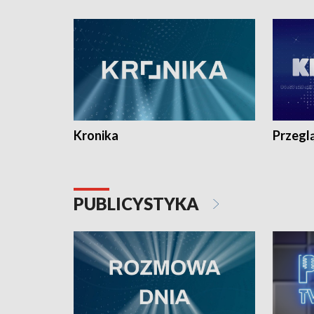
e-mail: kronika@tvp.pl.
e-mail: k
Kronika
Przegl
PUBLICYSTYKA