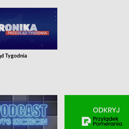
ronika@tvp.pl.
e-mail: kronika@tvp.pl.
ąd Tygodnia