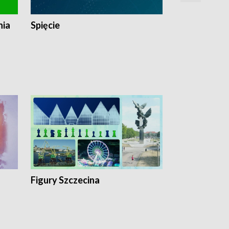
nia
Spięcie
Niedziałkow
Figury Szczecina