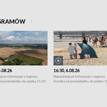
OGRAMÓW
5.08.26
16:30, 6.08.26
jsze informacje z regionu.
Najważniejsze informacje z regionu.
d poniedziałku do piątku 15:30
Kronika od poniedziałku do piątku 1
16:30 (+ rozmowa), 18:30, 21:30.
(flesz), 16:30 (+ rozmowa), 18:30, 21
y i święta 15:30 i 16:30
W weekendy i święta 15:30 i 16:30
8:30 i 21:30. Dziennikarze czekają
(flesz), 18:30 i 21:30. Dziennikarze c
a zgłoszenia: Szczecin - tel. 91-
na Państwa zgłoszenia: Szczecin - te
0, Koszalin - tel. 94-34-50-054,
4 8-10-400, Koszalin - tel. 94-34-50