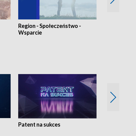
Region - Społeczeństwo -
Bez Barier
Wsparcie
Patent na sukces
Rolnictwo w 