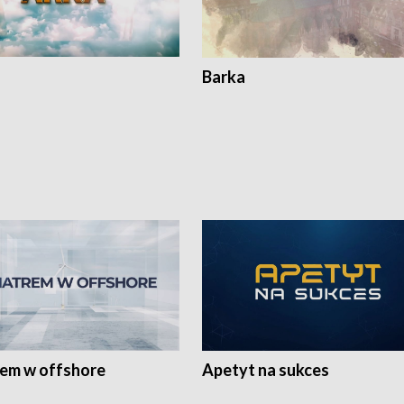
Barka
rem w offshore
Apetyt na sukces