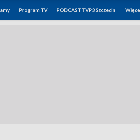
ramy
Program TV
PODCAST TVP3 Szczecin
Więce