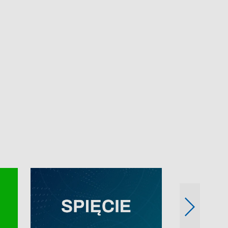
e-mail: kronika@tvp.pl.
e-mail: kronika@t