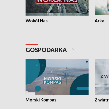
Wokół Nas
Arka
GOSPODARKA
Morski Kompas
Z wiat