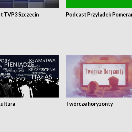
t TVP3 Szczecin
Podcast Przylądek Pomera
Kultura
Twórcze horyzonty