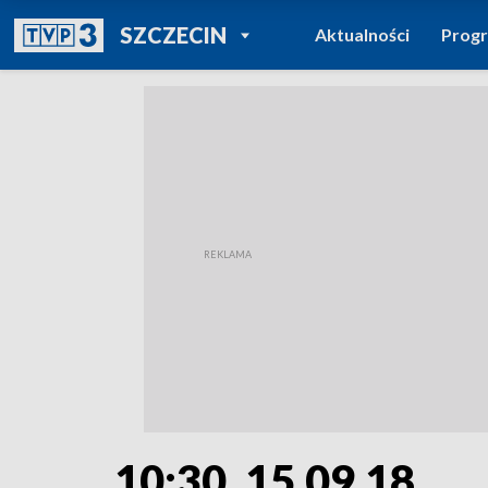
POWRÓT DO
SZCZECIN
Aktualności
Prog
TVP REGIONY
10:30, 15.09.18