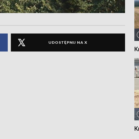
UDOSTĘPNIJ NA X
K
K